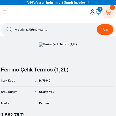
%40’a Varan İndirimleri Şimdi İnceleyin!
eri Dön
eri Dön
eri Dön
eri Dön
eri Dön
eri Dön
eri Dön
eri Dön
eri Dön
eri Dön
3
Ara
Ferrino Çelik Termos (1,2L)
Stok Kodu
b_79340
Stok Durumu
Stokta Yok
Marka
Ferrino
1.562,78 TL