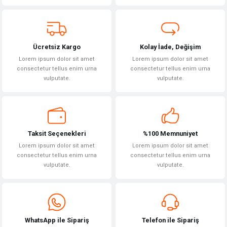
Ürün fiyatı diğer sitelerden daha pahalı.
Bu ürüne benzer farklı alternatifler olmalı.
Ücretsiz Kargo
Kolay İade, Değişim
Lorem ipsum dolor sit amet
Lorem ipsum dolor sit amet
consectetur tellus enim urna
consectetur tellus enim urna
vulputate.
vulputate.
Gönder
Taksit Seçenekleri
%100 Memnuniyet
Lorem ipsum dolor sit amet
Lorem ipsum dolor sit amet
consectetur tellus enim urna
consectetur tellus enim urna
vulputate.
vulputate.
WhatsApp ile Sipariş
Telefon ile Sipariş