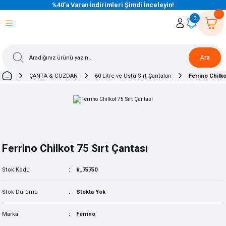
%40’a Varan İndirimleri Şimdi İnceleyin!
eri Dön
eri Dön
eri Dön
eri Dön
eri Dön
eri Dön
eri Dön
eri Dön
eri Dön
eri Dön
3
Ara
ÇANTA & CÜZDAN
60 Litre ve Üstü Sırt Çantaları
Ferrino Chilko
Ferrino Chilkot 75 Sırt Çantası
Stok Kodu
b_75750
Stok Durumu
Stokta Yok
Marka
Ferrino