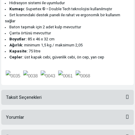
Hidrasyon sistemi ile uyumludur
Kumaşı:
Supertex ® • Double Tech teknolojisi kullanılmıştır
Sırt kısmındaki destek paneli ile rahat ve ergonomik bir kullanım
sağlar
Baton taşımak için 2 adet kulp mevcuttur
Çanta örtüsü mevcuttur
Boyutlar:
85 x 46 x 32 cm
Ağırlık:
minimum 1,5 kg / maksimum 2,05
Kapasite:
75 litre
Cepler:
üst kapak cebi, güvenlik cebi, ön cep, yan cep
Taksit Seçenekleri
Yorumlar