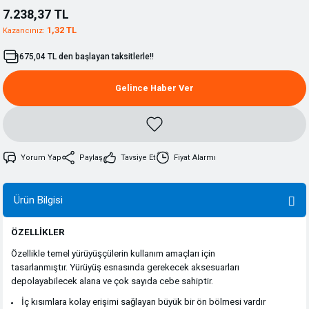
7.238,37 TL
1,32 TL
Kazancınız:
675,04 TL den başlayan taksitlerle!!
Gelince Haber Ver
Yorum Yap
Paylaş
Tavsiye Et
Fiyat Alarmı
Ürün Bilgisi
ÖZELLİKLER
Özellikle temel yürüyüşçülerin kullanım amaçları için
tasarlanmıştır. Yürüyüş esnasında gerekecek aksesuarları
depolayabilecek alana ve çok sayıda cebe sahiptir.
İç kısımlara kolay erişimi sağlayan büyük bir ön bölmesi vardır