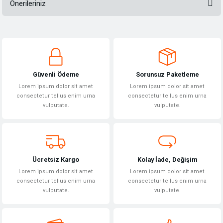
Önerileriniz
Bu ürüne ilk yorumu siz yapın!
Bu ürünün fiyat bilgisi, resim, ürün açıklamalarında ve diğer konularda
yetersiz gördüğünüz noktaları öneri formunu kullanarak tarafımıza
Yorum Yaz
iletebilirsiniz.
Görüş ve önerileriniz için teşekkür ederiz.
Güvenli Ödeme
Sorunsuz Paketleme
Ürün resmi kalitesiz, bozuk veya görüntülenemiyor.
Lorem ipsum dolor sit amet
Lorem ipsum dolor sit amet
Ürün açıklamasında eksik bilgiler bulunuyor.
consectetur tellus enim urna
consectetur tellus enim urna
vulputate.
vulputate.
Ürün bilgilerinde hatalar bulunuyor.
Ürün fiyatı diğer sitelerden daha pahalı.
Bu ürüne benzer farklı alternatifler olmalı.
Ücretsiz Kargo
Kolay İade, Değişim
Lorem ipsum dolor sit amet
Lorem ipsum dolor sit amet
consectetur tellus enim urna
consectetur tellus enim urna
vulputate.
vulputate.
Gönder