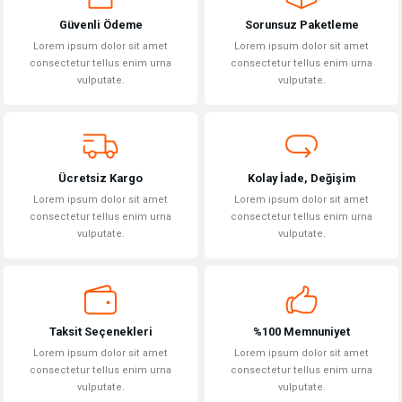
Güvenli Ödeme
Sorunsuz Paketleme
Ürün resmi kalitesiz, bozuk veya görüntülenemiyor.
Lorem ipsum dolor sit amet
Lorem ipsum dolor sit amet
Ürün açıklamasında eksik bilgiler bulunuyor.
consectetur tellus enim urna
consectetur tellus enim urna
vulputate.
vulputate.
Ürün bilgilerinde hatalar bulunuyor.
Ürün fiyatı diğer sitelerden daha pahalı.
Bu ürüne benzer farklı alternatifler olmalı.
Ücretsiz Kargo
Kolay İade, Değişim
Lorem ipsum dolor sit amet
Lorem ipsum dolor sit amet
consectetur tellus enim urna
consectetur tellus enim urna
vulputate.
vulputate.
Gönder
Taksit Seçenekleri
%100 Memnuniyet
Lorem ipsum dolor sit amet
Lorem ipsum dolor sit amet
consectetur tellus enim urna
consectetur tellus enim urna
vulputate.
vulputate.