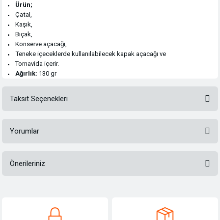
Ürün;
Çatal,
Kaşık,
Bıçak,
Konserve açacağı,
Teneke içeceklerde kullanılabilecek kapak
açacağı ve
Tornavida içerir.
Ağırlık:
130 gr
Taksit Seçenekleri
Yorumlar
Önerileriniz
Bu ürüne ilk yorumu siz yapın!
Bu ürünün fiyat bilgisi, resim, ürün açıklamalarında ve diğer konularda
yetersiz gördüğünüz noktaları öneri formunu kullanarak tarafımıza
Yorum Yaz
iletebilirsiniz.
Görüş ve önerileriniz için teşekkür ederiz.