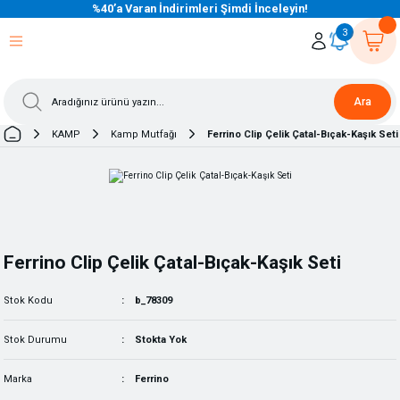
%40’a Varan İndirimleri Şimdi İnceleyin!
eri Dön
eri Dön
eri Dön
eri Dön
eri Dön
eri Dön
eri Dön
eri Dön
eri Dön
eri Dön
3
Ara
KAMP
Kamp Mutfağı
Ferrino Clip Çelik Çatal-Bıçak-Kaşık Seti
Ferrino Clip Çelik Çatal-Bıçak-Kaşık Seti
Stok Kodu
b_78309
Stok Durumu
Stokta Yok
Marka
Ferrino