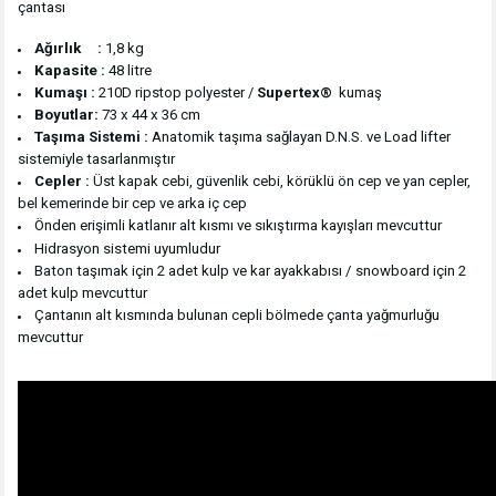
çantası
Ağırlık :
1,8 kg
Kapasite
:
48 litre
Kumaşı :
210D ripstop polyester /
Supertex®
kumaş
Boyutlar:
73 x 44 x 36 cm
Taşıma
Sistemi :
Anatomik taşıma sağlayan D.N.S. ve Load lifter
sistemiyle tasarlanmıştır
Cepler
:
Üst kapak cebi, güvenlik cebi, körüklü ön cep ve yan cepler,
bel kemerinde bir cep ve arka iç cep
Önden erişimli katlanır alt kısmı ve sıkıştırma kayışları mevcuttur
H
idrasyon sistemi uyumludur
Baton taşımak için 2 adet kulp ve kar ayakkabısı / snowboard için 2
adet kulp mevcuttur
Çantanın alt kısmında bulunan cepli bölmede çanta yağmurluğu
mevcuttur