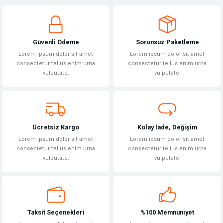
yetersiz gördüğünüz noktaları öneri formunu kullanarak tarafımıza
Yorum Yaz
iletebilirsiniz.
Görüş ve önerileriniz için teşekkür ederiz.
Güvenli Ödeme
Sorunsuz Paketleme
Ürün resmi kalitesiz, bozuk veya görüntülenemiyor.
Lorem ipsum dolor sit amet
Lorem ipsum dolor sit amet
Ürün açıklamasında eksik bilgiler bulunuyor.
consectetur tellus enim urna
consectetur tellus enim urna
vulputate.
vulputate.
Ürün bilgilerinde hatalar bulunuyor.
Ürün fiyatı diğer sitelerden daha pahalı.
Bu ürüne benzer farklı alternatifler olmalı.
Ücretsiz Kargo
Kolay İade, Değişim
Lorem ipsum dolor sit amet
Lorem ipsum dolor sit amet
consectetur tellus enim urna
consectetur tellus enim urna
vulputate.
vulputate.
Gönder
Taksit Seçenekleri
%100 Memnuniyet