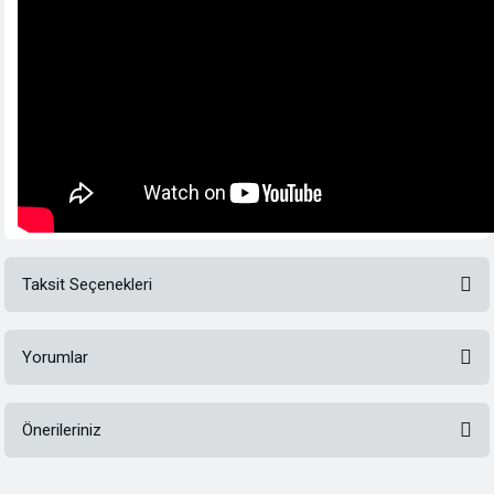
Taksit Seçenekleri
Yorumlar
Önerileriniz
Bu ürüne ilk yorumu siz yapın!
Bu ürünün fiyat bilgisi, resim, ürün açıklamalarında ve diğer konularda