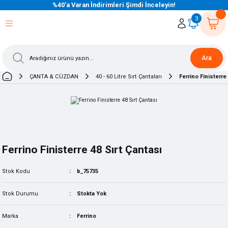
%40’a Varan İndirimleri Şimdi İnceleyin!
eri Dön
eri Dön
eri Dön
eri Dön
eri Dön
eri Dön
eri Dön
eri Dön
eri Dön
eri Dön
3
Ara
ÇANTA & CÜZDAN
40 - 60 Litre Sırt Çantaları
Ferrino Finisterre
Ferrino Finisterre 48 Sırt Çantası
Stok Kodu
b_75735
Stok Durumu
Stokta Yok
Marka
Ferrino