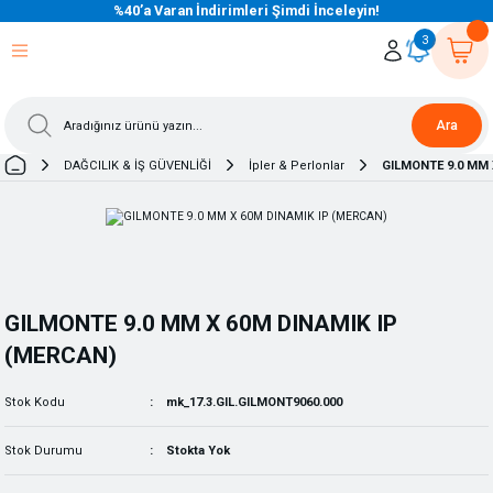
%40’a Varan İndirimleri Şimdi İnceleyin!
eri Dön
eri Dön
eri Dön
eri Dön
eri Dön
eri Dön
eri Dön
eri Dön
eri Dön
eri Dön
3
Ara
DAĞCILIK & İŞ GÜVENLİĞİ
İpler & Perlonlar
GILMONTE 9.0 MM 
GILMONTE 9.0 MM X 60M DINAMIK IP
(MERCAN)
Stok Kodu
mk_17.3.GIL.GILMONT9060.000
Stok Durumu
Stokta Yok