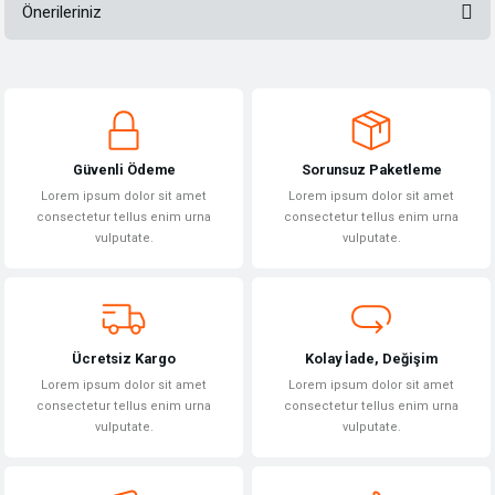
Önerileriniz
Bu ürüne ilk yorumu siz yapın!
Bu ürünün fiyat bilgisi, resim, ürün açıklamalarında ve diğer konularda
yetersiz gördüğünüz noktaları öneri formunu kullanarak tarafımıza
Yorum Yaz
iletebilirsiniz.
Görüş ve önerileriniz için teşekkür ederiz.
Güvenli Ödeme
Sorunsuz Paketleme
Ürün resmi kalitesiz, bozuk veya görüntülenemiyor.
Lorem ipsum dolor sit amet
Lorem ipsum dolor sit amet
Ürün açıklamasında eksik bilgiler bulunuyor.
consectetur tellus enim urna
consectetur tellus enim urna
vulputate.
vulputate.
Ürün bilgilerinde hatalar bulunuyor.
Ürün fiyatı diğer sitelerden daha pahalı.
Bu ürüne benzer farklı alternatifler olmalı.
Ücretsiz Kargo
Kolay İade, Değişim
Lorem ipsum dolor sit amet
Lorem ipsum dolor sit amet
consectetur tellus enim urna
consectetur tellus enim urna
vulputate.
vulputate.
Gönder