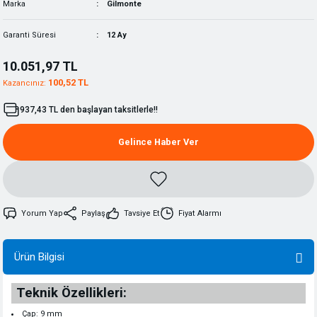
Marka
Gilmonte
Garanti Süresi
12 Ay
10.051,97 TL
100,52 TL
Kazancınız:
937,43 TL den başlayan taksitlerle!!
Gelince Haber Ver
Yorum Yap
Paylaş
Tavsiye Et
Fiyat Alarmı
Ürün Bilgisi
Teknik Özellikleri:
Çap: 9 mm