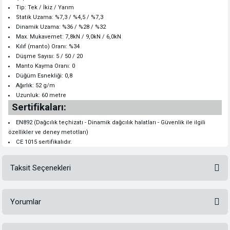
Tip: Tek / İkiz / Yarım
Statik Uzama: %7,3 / %4,5 / %7,3
Dinamik Uzama: %36 / %28 / %32
Max. Mukavemet: 7,8kN / 9,0kN / 6,0kN
Kılıf (manto) Oranı: %34
Düşme Sayısı: 5 / 50 / 20
Manto Kayma Oranı: 0
Düğüm Esnekliği: 0,8
Ağırlık: 52 g/m
Uzunluk: 60 metre
Sertifikaları:
EN892 (Dağcılık teçhizatı - Dinamik dağcılık halatları - Güvenlik ile ilgili
özellikler ve deney metotları)
CE 1015 sertifikalıdır.
Taksit Seçenekleri
Yorumlar