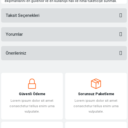
ekipmanlarını en güvenilir ve en kullanışlı hali ile nihai tüketiciye sunmak.
Taksit Seçenekleri
Yorumlar
Önerileriniz
Bu ürüne ilk yorumu siz yapın!
Bu ürünün fiyat bilgisi, resim, ürün açıklamalarında ve diğer konularda
yetersiz gördüğünüz noktaları öneri formunu kullanarak tarafımıza
Yorum Yaz
iletebilirsiniz.
Görüş ve önerileriniz için teşekkür ederiz.
Güvenli Ödeme
Sorunsuz Paketleme
Ürün resmi kalitesiz, bozuk veya görüntülenemiyor.
Lorem ipsum dolor sit amet
Lorem ipsum dolor sit amet
Ürün açıklamasında eksik bilgiler bulunuyor.
consectetur tellus enim urna
consectetur tellus enim urna
vulputate.
vulputate.
Ürün bilgilerinde hatalar bulunuyor.
Ürün fiyatı diğer sitelerden daha pahalı.