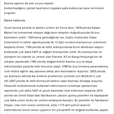
Kazma sapının alt sivri ucunu kapatır
Kullanmadığınız zaman kazmanın eşyalara yada kullanıcya zarar vermesini
engeller
Marka hakkında
Grivel tarıma yönelik el aletleri üreten bir firma iken, 1818 yılında İtalyan
Alpleri’ne tırmanmak isteyen dağcıların talepleri doğrultusunda ilk buz
kazmasını üretti. 1909 yılına gelindiğinde ise, İngiliz mühendis Oskar
Eckenstein’ın talebi oğrultusunda ilk 12 dişli modern kramponun üretimine
başlandı.Grivel, 1936 yılında ilk defa, kramponlarda Krom Molibden alaşım
kullanarak çok daha hafif ve sağlam kramponlar üretti. Bu kramponlar ile
dünyanın en yüksek üç zirvesi olan Everest, K2 ve Kangchenjunga’nın ilk
çıkışları yapılacaktı.1982 yılında değiştirilebilir kazma ucu ve kaşık
teknolojisiyle pazarda lider konuma ulaştı.1998’de buz tırmanış yarışmalarına
özel ekstra eğimli sap yapısına sahip yeni kazmalarını duyurdu. 2003 yılında
ise krampon altında kar birikme problemini çözmek için Antibott’u icat
etti.2007 yılında ilk defa Kompozit karbon saplı kazmayı dünyaya duyurdu.
Havacılık endüstrisinde kullanılan teknolojinin tırmanışa uyarlanması
sayesinde çok daha hafif ve güçlü kazmalar imal edilmeye başlandı.2010
yılında ise Grivel İtalya’daki fabrikasının çatısını güneş panelleri ile kaplayarak
çok daha çevre dostu bir üretim anlayışına kavuştu. Bu paneller ile fabrikanın
ihtiyacı olan tüm enerji üretilerek, yılda 1173 varil petrol tasarruf
edilmektedir.Genel amacı şüpheci bir perspektif ile doğada kullanılan yaşam