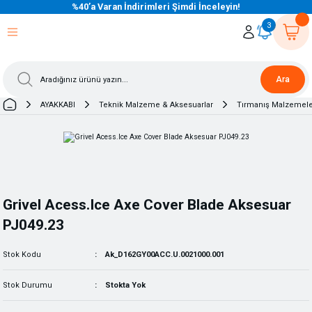
%40’a Varan İndirimleri Şimdi İnceleyin!
eri Dön
eri Dön
eri Dön
eri Dön
eri Dön
eri Dön
eri Dön
eri Dön
eri Dön
eri Dön
3
Ara
AYAKKABI
Teknik Malzeme & Aksesuarlar
Tırmanış Malzemele
Grivel Acess.Ice Axe Cover Blade Aksesuar
PJ049.23
Stok Kodu
Ak_D162GY00ACC.U.0021000.001
Stok Durumu
Stokta Yok