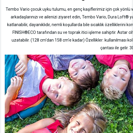
Tembo Vario çocuk uyku tulumu, en genç kaşiflerimiz için çok yönlü ve g
arkadaşlarınızı ve ailenizi ziyaret edin, Tembo Vario, Dura Loft® 
katlanabilir, dayanıklıdır, nemli koşullarda bile sıcaklık özellikleri
FINISH®ECO tarafından su ve toprak itici işleme sahiptir. Astar c
uzatabilir. (128 cm'dan 158 cm'e kadar) Özellikler: kullanılması kol
çantası ile gelir.