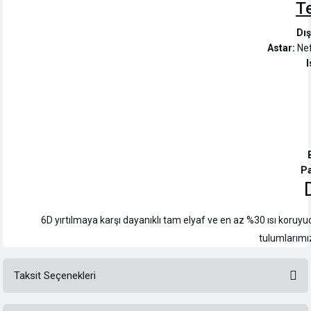
Te
Dı
Astar:
Nef
I
Pa
6D yırtılmaya karşı dayanıklı tam elyaf ve en az %30 ısı koruy
tulumlarımı
Taksit Seçenekleri