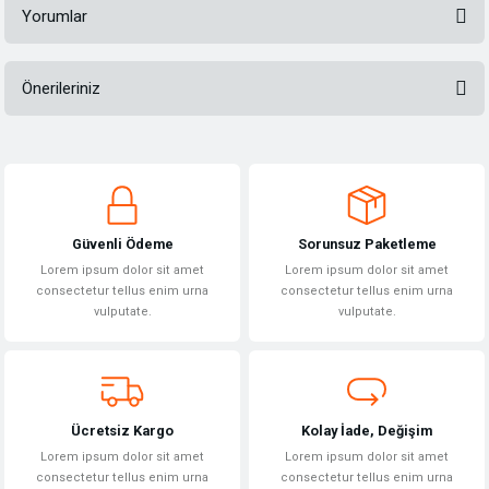
Yorumlar
Önerileriniz
Bu ürüne ilk yorumu siz yapın!
Bu ürünün fiyat bilgisi, resim, ürün açıklamalarında ve diğer konularda
yetersiz gördüğünüz noktaları öneri formunu kullanarak tarafımıza
Yorum Yaz
iletebilirsiniz.
Görüş ve önerileriniz için teşekkür ederiz.
Güvenli Ödeme
Sorunsuz Paketleme
Ürün resmi kalitesiz, bozuk veya görüntülenemiyor.
Lorem ipsum dolor sit amet
Lorem ipsum dolor sit amet
Ürün açıklamasında eksik bilgiler bulunuyor.
consectetur tellus enim urna
consectetur tellus enim urna
vulputate.
vulputate.
Ürün bilgilerinde hatalar bulunuyor.
Ürün fiyatı diğer sitelerden daha pahalı.
Bu ürüne benzer farklı alternatifler olmalı.
Ücretsiz Kargo
Kolay İade, Değişim
Lorem ipsum dolor sit amet
Lorem ipsum dolor sit amet
consectetur tellus enim urna
consectetur tellus enim urna