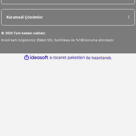
Kurumsal Çözümler
© 2024 Tüm hakları saklıdır.
Kredi kartı bilgileriniz 256bit SSL Sertifikası ile %100 koruma altındadır.
ideasoft
ile
e-
hazırlandı.
ticaret
paketleri