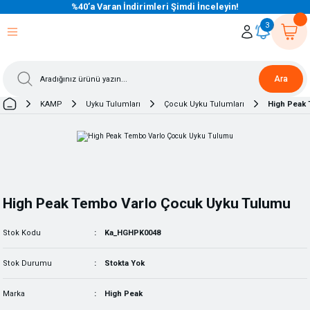
%40’a Varan İndirimleri Şimdi İnceleyin!
eri Dön
eri Dön
eri Dön
eri Dön
eri Dön
eri Dön
eri Dön
eri Dön
eri Dön
eri Dön
3
Ara
KAMP
Uyku Tulumları
Çocuk Uyku Tulumları
High Peak
High Peak Tembo VarIo Çocuk Uyku Tulumu
Stok Kodu
Ka_HGHPK0048
Stok Durumu
Stokta Yok
Marka
High Peak