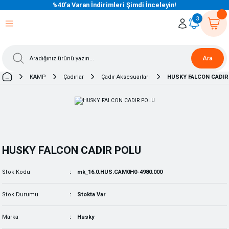
%40’a Varan İndirimleri Şimdi İnceleyin!
eri Dön
eri Dön
eri Dön
eri Dön
eri Dön
eri Dön
eri Dön
eri Dön
eri Dön
eri Dön
3
Ara
KAMP
Çadırlar
Çadır Aksesuarları
HUSKY FALCON CADIR
HUSKY FALCON CADIR POLU
Stok Kodu
mk_16.0.HUS.CAM0H0-4980.000
Stok Durumu
Stokta Var
Marka
Husky