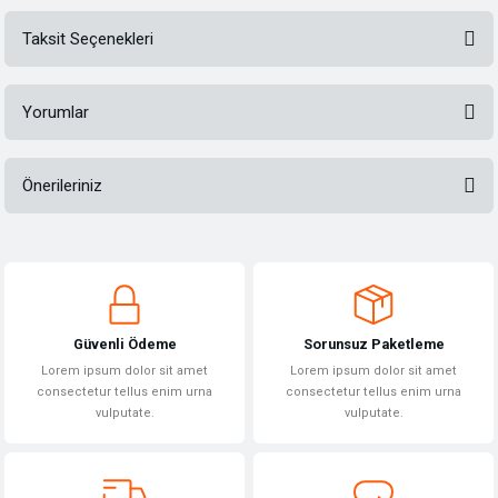
Taksit Seçenekleri
Yorumlar
Önerileriniz
Bu ürüne ilk yorumu siz yapın!
Bu ürünün fiyat bilgisi, resim, ürün açıklamalarında ve diğer konularda
yetersiz gördüğünüz noktaları öneri formunu kullanarak tarafımıza
Yorum Yaz
iletebilirsiniz.
Görüş ve önerileriniz için teşekkür ederiz.
Güvenli Ödeme
Sorunsuz Paketleme
Ürün resmi kalitesiz, bozuk veya görüntülenemiyor.
Lorem ipsum dolor sit amet
Lorem ipsum dolor sit amet
Ürün açıklamasında eksik bilgiler bulunuyor.
consectetur tellus enim urna
consectetur tellus enim urna
vulputate.
vulputate.
Ürün bilgilerinde hatalar bulunuyor.
Ürün fiyatı diğer sitelerden daha pahalı.
Bu ürüne benzer farklı alternatifler olmalı.