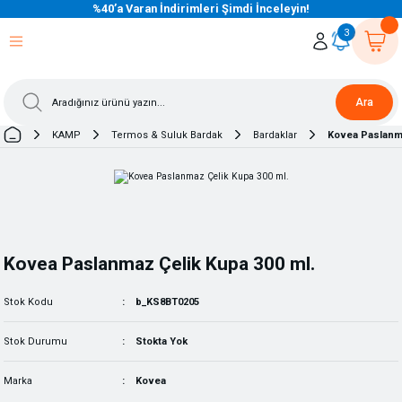
%40’a Varan İndirimleri Şimdi İnceleyin!
eri Dön
eri Dön
eri Dön
eri Dön
eri Dön
eri Dön
eri Dön
eri Dön
eri Dön
eri Dön
3
Ara
KAMP
Termos & Suluk Bardak
Bardaklar
Kovea Paslanma
Kovea Paslanmaz Çelik Kupa 300 ml.
Stok Kodu
b_KS8BT0205
Stok Durumu
Stokta Yok
Marka
Kovea