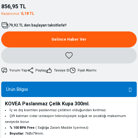
856,95 TL
0,18 TL
Kazancınız:
79,92 TL den başlayan taksitlerle!!
Gelince Haber Ver
Yorum Yap
Paylaş
Tavsiye Et
Fiyat Alarmı
Ürün Bilgisi
KOVEA Paslanmaz Çelik Kupa 300ml.
İç ve dış kısımları paslanmaz çelikten olduğundan kırılmaz.
Çift katman cidar izolasyon teknolojisiyle soğuk ve sıcaklığı maksimum
seviyede korur.
% 100 BPA Free
( Sağlığa Zararlı Madde İçermez)
Boyutlar:
76Øx79mm.