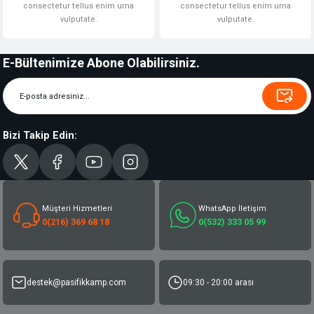
consectetur tellus enim urna
consectetur tellus enim urna
vulputate.
vulputate.
E-Bültenimize Abone Olabilirsiniz.
Bizi Takip Edin:
Müşteri Hizmetleri
WhatsApp İletişim
0(216) 369 68 18
0(532) 333 05 99
destek@pasifikkamp.com
09:30 - 20:00 arası