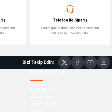
riş
Telefon ile Sipariş
onsectetur
Lorem ipsum dolor sit amet consectetur
ate.
tellus enim urna vulputate.
Bizi Takip Edin:
Kurumsal Çözümler
Havale Bildirim Formu
İade ve Değişim
Siparişim Nerede?
Haberler