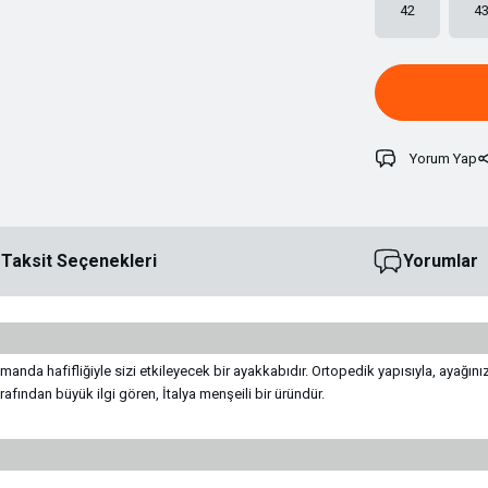
42
4
Yorum Yap
Taksit Seçenekleri
Yorumlar
nda hafifliğiyle sizi etkileyecek bir ayakkabıdır. Ortopedik yapısıyla, ayağınızı
arafından büyük ilgi gören, İtalya menşeili bir üründür.