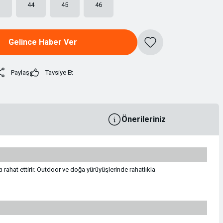
3
44
45
46
Gelince Haber Ver
Paylaş
Tavsiye Et
Önerileriniz
 rahat ettirir. Outdoor ve doğa yürüyüşlerinde rahatlıkla