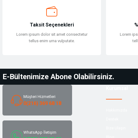
Yüzücü Malzemeleri
Sweatshirt
Zıpkın ve Aksesuarları
T-shirt
Taksit Seçenekleri
%
Zıpkın ve Aksesuarları
T-shirt
Lorem ipsum dolor sit amet consectetur
Lorem ips
tellus enim urna vulputate.
tel
Tulum
Tulum
E-Bültenimize Abone Olabilirsiniz.
Yağmurluk & Panço
Kurumsal
Müşteri Hizmetleri
Yağmurluk & Panço
0(216) 369 68 18
Hakkımızda
Yelek
Destek
Bize Ulaşın
Yelek
WhatsApp İletişim
Blog