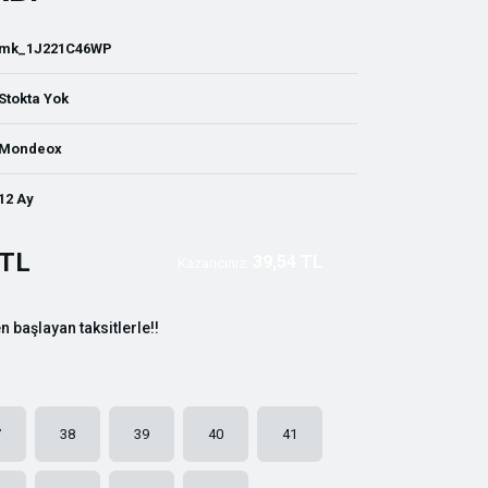
mk_1J221C46WP
Stokta Yok
Mondeox
12 Ay
 TL
39,54 TL
Kazancınız:
n başlayan taksitlerle!!
7
38
39
40
41