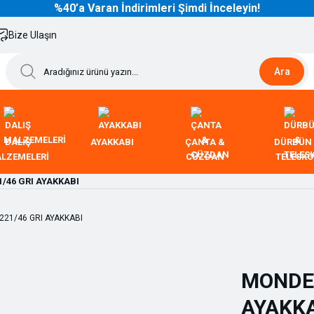
%40’a Varan İndirimleri Şimdi İnceleyin!
Bize Ulaşın
Ara
DALIŞ
AYAKKABI
ÇANTA &
DÜRBÜN
LZEMELERİ
CÜZDAN
TELESK
/46 GRI AYAKKABI
MONDEO
AYAKK