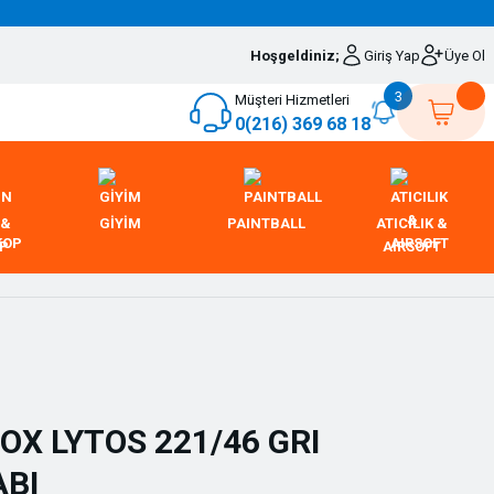
Hoşgeldiniz;
Giriş Yap
Üye Ol
3
Müşteri Hizmetleri
0(216) 369 68 18
 &
GİYİM
PAINTBALL
ATICILIK &
OP
AIRSOFT
X LYTOS 221/46 GRI
ABI