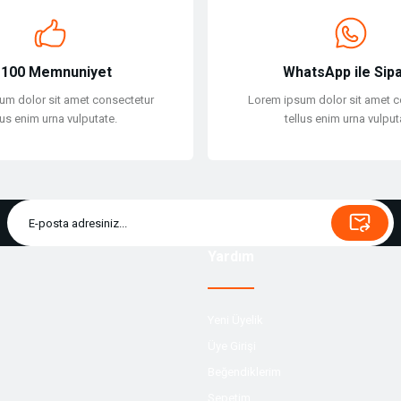
Gönder
100 Memnuniyet
WhatsApp ile Sipa
um dolor sit amet consectetur
Lorem ipsum dolor sit amet c
lus enim urna vulputate.
tellus enim urna vulput
Yardım
Yeni Üyelik
Üye Girişi
Beğendiklerim
Sepetim