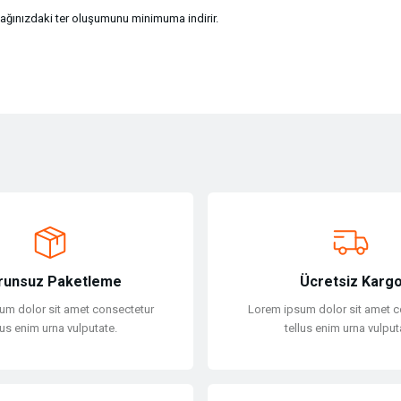
yağınızdaki ter oluşumunu minimuma indirir.
ersiz gördüğünüz noktaları öneri formunu kullanarak tarafımıza iletebilirsiniz.
Bu ürüne ilk yorumu siz yapın!
Yorum Yaz
runsuz Paketleme
Ücretsiz Karg
um dolor sit amet consectetur
Lorem ipsum dolor sit amet c
lus enim urna vulputate.
tellus enim urna vulput