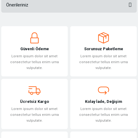
Önerileriniz
Bu ürüne ilk yorumu siz yapın!
Bu ürünün fiyat bilgisi, resim, ürün açıklamalarında ve diğer konularda
yetersiz gördüğünüz noktaları öneri formunu kullanarak tarafımıza
Yorum Yaz
iletebilirsiniz.
Görüş ve önerileriniz için teşekkür ederiz.
Güvenli Ödeme
Sorunsuz Paketleme
Ürün resmi kalitesiz, bozuk veya görüntülenemiyor.
Lorem ipsum dolor sit amet
Lorem ipsum dolor sit amet
Ürün açıklamasında eksik bilgiler bulunuyor.
consectetur tellus enim urna
consectetur tellus enim urna
vulputate.
vulputate.
Ürün bilgilerinde hatalar bulunuyor.
Ürün fiyatı diğer sitelerden daha pahalı.
Bu ürüne benzer farklı alternatifler olmalı.
Ücretsiz Kargo
Kolay İade, Değişim
Lorem ipsum dolor sit amet
Lorem ipsum dolor sit amet
consectetur tellus enim urna
consectetur tellus enim urna
vulputate.
vulputate.
Gönder