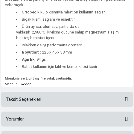
çelik bıçak
Ortopedik kulp kısmıyla rahat bir kullanım sağlar
Bıçak kısmı sağlam ve esnektir
Ürün ayrıca, olumsuz şartlarda da
yaklaşık 2,980°C kıvılcım gücüne sahip magnezyum alaşım
bir ateş başlatıcı içerir
Islakken de iyi performans gösterir
Boyutlar: :
225 x 45 x 38 mm
Ağırlık:
94 gr.
Rahat kullanım için kılıf ve kemer klipsi içerir
Morakniv ve Light my fire ortak üretimidir.
Made in Sweden
Taksit Seçenekleri
Yorumlar