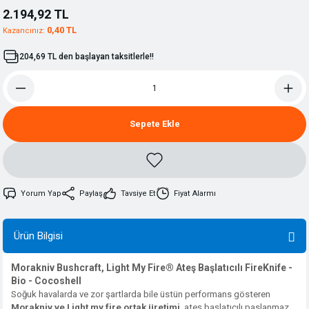
2.194,92 TL
0,40 TL
Kazancınız:
204,69 TL den başlayan taksitlerle!!
Sepete Ekle
Yorum Yap
Paylaş
Tavsiye Et
Fiyat Alarmı
Ürün Bilgisi
Morakniv Bushcraft, Light My Fire® Ateş Başlatıcılı FireKnife -
Bio - Cocoshell
Soğuk havalarda ve zor şartlarda bile üstün performans gösteren
Morakniv ve Light my fire ortak üretimi
, ateş başlatıcılı paslanmaz