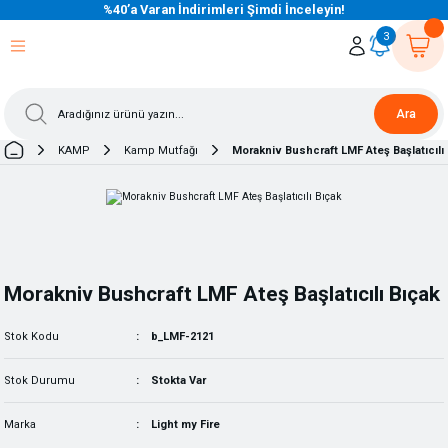
%40’a Varan İndirimleri Şimdi İnceleyin!
eri Dön
eri Dön
eri Dön
eri Dön
eri Dön
eri Dön
eri Dön
eri Dön
eri Dön
eri Dön
3
Ara
KAMP
Kamp Mutfağı
Morakniv Bushcraft LMF Ateş Başlatıcılı
Morakniv Bushcraft LMF Ateş Başlatıcılı Bıçak
Stok Kodu
b_LMF-2121
Stok Durumu
Stokta Var
Marka
Light my Fire