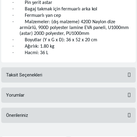
·
Pin şerit astar
·
Bagaj takmak için fermuarlı arka kol
·
Fermuarlı yan cep
·
Malzemeler: (dış malzeme) 420D Naylon dize
armürlü, 900D polyester lamine EVA paneli, U1000mm
(astar) 200D polyester, PU1000mm
·
Boyutlar (Y x G x D): 36 x 52 x 20 cm
·
Ağırlık: 1.80 kg
·
Hacmi: 36 L
Taksit Seçenekleri
Yorumlar
Önerileriniz
Bu ürüne ilk yorumu siz yapın!
Bu ürünün fiyat bilgisi, resim, ürün açıklamalarında ve diğer konularda
yetersiz gördüğünüz noktaları öneri formunu kullanarak tarafımıza