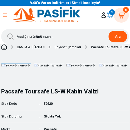
%40’a Varan İndirimleri Şimdi İnceleyin!
eri Dön
eri Dön
eri Dön
eri Dön
eri Dön
eri Dön
eri Dön
eri Dön
eri Dön
eri Dön
0
3
Ara
ÇANTA & CÜZDAN
Seyahat Çantaları
Pacsafe Toursafe LS-W K
Pacsafe Toursafe LS-W Kabin Valizi
Stok Kodu
50220
Stok Durumu
Stokta Yok
Marka
Pacsafe