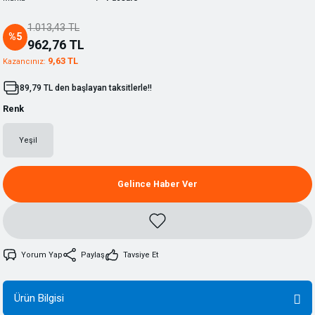
1.013,43 TL
%5
962,76 TL
9,63 TL
Kazancınız:
89,79 TL den başlayan taksitlerle!!
Renk
Yeşil
Gelince Haber Ver
Yorum Yap
Paylaş
Tavsiye Et
Ürün Bilgisi