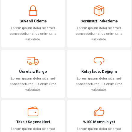
Yorum Yaz
iletebilirsiniz.
Görüş ve önerileriniz için teşekkür ederiz.
Güvenli Ödeme
Sorunsuz Paketleme
Ürün resmi kalitesiz, bozuk veya görüntülenemiyor.
Lorem ipsum dolor sit amet
Lorem ipsum dolor sit amet
Ürün açıklamasında eksik bilgiler bulunuyor.
consectetur tellus enim urna
consectetur tellus enim urna
vulputate.
vulputate.
Ürün bilgilerinde hatalar bulunuyor.
Ürün fiyatı diğer sitelerden daha pahalı.
Bu ürüne benzer farklı alternatifler olmalı.
Ücretsiz Kargo
Kolay İade, Değişim
Lorem ipsum dolor sit amet
Lorem ipsum dolor sit amet
consectetur tellus enim urna
consectetur tellus enim urna
vulputate.
vulputate.
Gönder
Taksit Seçenekleri
%100 Memnuniyet
Lorem ipsum dolor sit amet
Lorem ipsum dolor sit amet