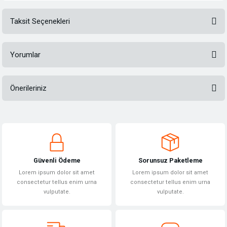
Taksit Seçenekleri
Yorumlar
Önerileriniz
Bu ürüne ilk yorumu siz yapın!
Bu ürünün fiyat bilgisi, resim, ürün açıklamalarında ve diğer konularda
yetersiz gördüğünüz noktaları öneri formunu kullanarak tarafımıza
Yorum Yaz
iletebilirsiniz.
Görüş ve önerileriniz için teşekkür ederiz.
Güvenli Ödeme
Sorunsuz Paketleme
Ürün resmi kalitesiz, bozuk veya görüntülenemiyor.
Lorem ipsum dolor sit amet
Lorem ipsum dolor sit amet
Ürün açıklamasında eksik bilgiler bulunuyor.
consectetur tellus enim urna
consectetur tellus enim urna
vulputate.
vulputate.
Ürün bilgilerinde hatalar bulunuyor.
Ürün fiyatı diğer sitelerden daha pahalı.
Bu ürüne benzer farklı alternatifler olmalı.