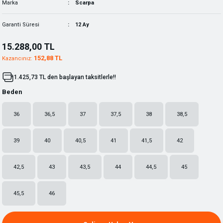
Marka
Scarpa
Garanti Süresi
12 Ay
15.288,00 TL
152,88 TL
Kazancınız:
1.425,73 TL den başlayan taksitlerle!!
Beden
36
36,5
37
37,5
38
38,5
39
40
40,5
41
41,5
42
42,5
43
43,5
44
44,5
45
45,5
46