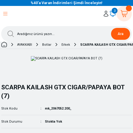
%40’a Varan İndirimleri Şimdi İnceleyin!
eri Dön
eri Dön
eri Dön
eri Dön
eri Dön
eri Dön
eri Dön
eri Dön
eri Dön
eri Dön
3
Ara
AYAKKABI
Botlar
Erkek
SCARPA KAILASH GTX CIGAR/PAP
SCARPA KAILASH GTX CIGAR/PAPAYA BOT
(7)
Stok Kodu
mk_2067052.200_
Stok Durumu
Stokta Yok