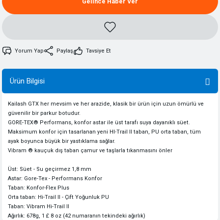
Gelince Haber Ver
Yorum Yap
Paylaş
Tavsiye Et
Ürün Bilgisi
Kailash GTX her mevsim ve her arazide, klasik bir ürün için uzun ömürlü ve
güvenilir bir parkur botudur.
GORE-TEX® Performans, konfor astar ile üst tarafı suya dayanıklı süet.
Maksimum konfor için tasarlanan yeni HI-Trail II taban, PU orta taban, tüm
ayak boyunca büyük bir yastıklama sağlar.
Vibram ® kauçuk dış taban çamur ve taşlarla tıkanmasını önler
Üst: Süet - Su geçirmez 1,8 mm
Astar: Gore-Tex - Performans Konfor
Taban: Konfor-Flex Plus
Orta taban: Hi-Trail II - Çift Yoğunluk PU
Taban: Vibram Hi-Trail II
Ağırlık: 678g, 1 £ 8 oz (42 numaranın tekindeki ağırlık)