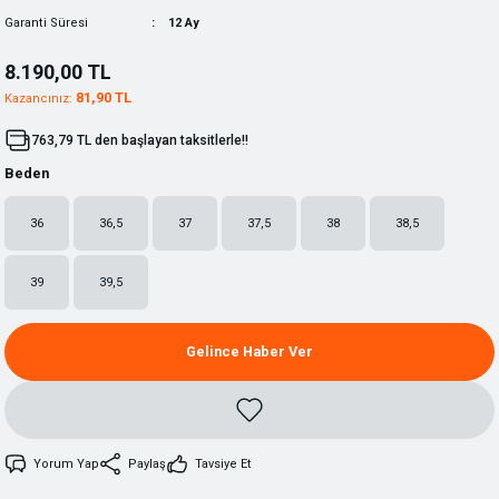
Garanti Süresi
12 Ay
8.190,00 TL
81,90 TL
Kazancınız:
763,79 TL den başlayan taksitlerle!!
Beden
36
36,5
37
37,5
38
38,5
39
39,5
Gelince Haber Ver
Yorum Yap
Paylaş
Tavsiye Et