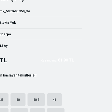
mk_5032605.350_34
Stokta Yok
Scarpa
12 Ay
 TL
81,90 TL
Kazancınız:
n başlayan taksitlerle!!
,5
40
40,5
41