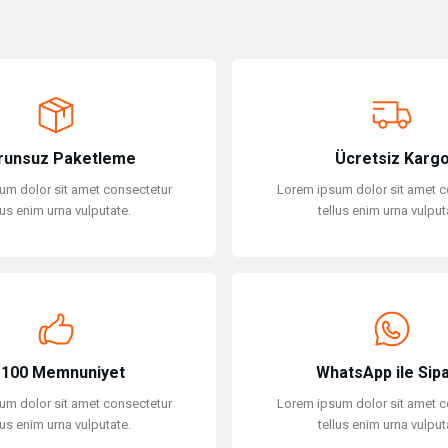
ersiz gördüğünüz noktaları öneri formunu kullanarak tarafımıza iletebilirsiniz.
Bu ürüne ilk yorumu siz yapın!
Yorum Yaz
runsuz Paketleme
Ücretsiz Karg
um dolor sit amet consectetur
Lorem ipsum dolor sit amet c
lus enim urna vulputate.
tellus enim urna vulput
Gönder
100 Memnuniyet
WhatsApp ile Sipa
um dolor sit amet consectetur
Lorem ipsum dolor sit amet c
lus enim urna vulputate.
tellus enim urna vulput