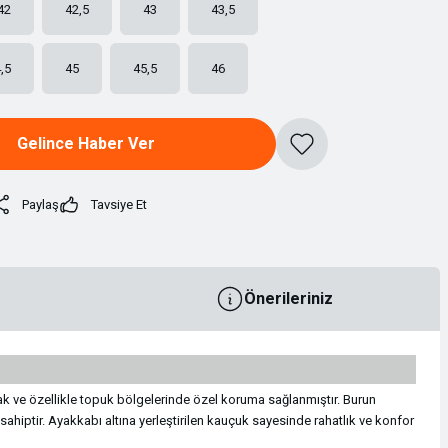
42
42,5
43
43,5
,5
45
45,5
46
Gelince Haber Ver
Paylaş
Tavsiye Et
Önerileriniz
ayak ve özellikle topuk bölgelerinde özel koruma sağlanmıştır. Burun
a sahiptir. Ayakkabı altına yerleştirilen kauçuk sayesinde rahatlık ve konfor