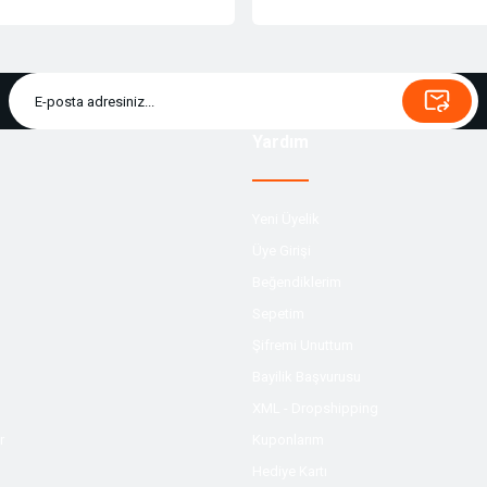
Yardım
Yeni Üyelik
Üye Girişi
Beğendiklerim
Sepetim
Şifremi Unuttum
Bayilik Başvurusu
XML - Dropshipping
r
Kuponlarım
Hediye Kartı