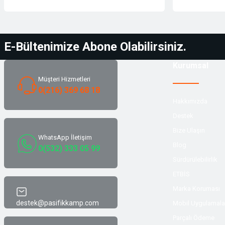
E-Bültenimize Abone Olabilirsiniz.
Kurumsal
Müşteri Hizmetleri
0(216) 369 68 18
Hakkımızda
Destek
Bize Ulaşın
WhatsApp İletişim
Blog
0(532) 333 05 99
Sürdürülebilirlik
ETBİS
Marka Koruması
destek@pasifikkamp.com
Mobil Uygulamala
Parçalı Ödeme