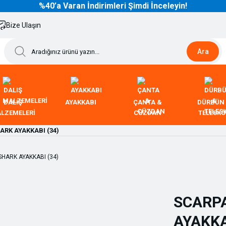
%40’a Varan İndirimleri Şimdi İnceleyin!
Bize Ulaşın
Ara
DALIŞ
AYAKKABI
ÇANTA &
DÜRBÜN
LZEMELERİ
CÜZDAN
TELESK
RK AYAKKABI (34)
SCARP
AYAKKA