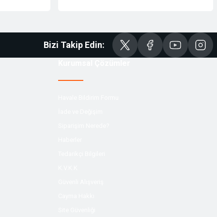
Bizi Takip Edin:
Kurumsal Çözümler
Havale Bildirim Formu
İade ve Değişim
Siparişim Nerede?
Haberler
Tedarikçi Bilgileri
K.V.K.K
Güvenli Alışveriş
Cayma Hakkı
Site Güvenliği