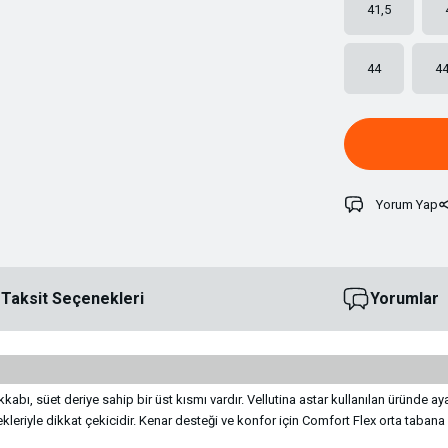
41,5
44
44
Yorum Yap
Taksit Seçenekleri
Yorumlar
abı, süet deriye sahip bir üst kısmı vardır. Vellutina astar kullanılan üründe 
enekleriyle dikkat çekicidir. Kenar desteği ve konfor için Comfort Flex orta taban