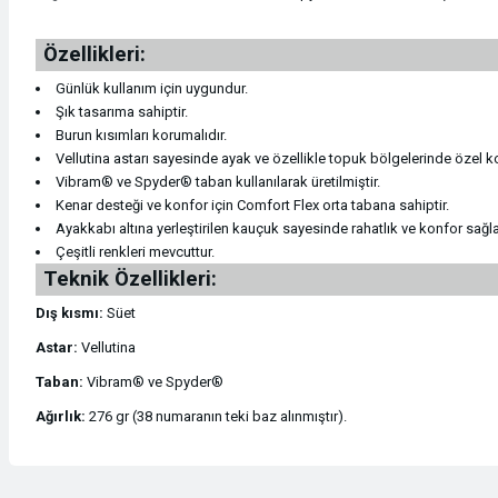
Sikke / Takoz / Bolt
Regülatörler
Saat
Özellikleri:
Şok Emici Konumlama
Regülatörler
Şapka & Bere
Günlük kullanım için uygundur.
Şık tasarıma sahiptir.
Burun kısımları korumalıdır.
Şok Emici Konumlama
Su Geçirmez Kılıflar
Şapka & Bere
Vellutina astarı sayesinde ayak ve özellikle topuk bölgelerinde özel k
Vibram® ve Spyder® taban kullanılarak üretilmiştir.
Teknik Kazma ve Kürekler
Tüp ve Vanalar
Soft Shell
Kenar desteği ve konfor için Comfort Flex orta tabana sahiptir.
Ayakkabı altına yerleştirilen kauçuk sayesinde rahatlık ve konfor sağl
Çeşitli renkleri mevcuttur.
Tırmanış Eldivenleri
Tüp ve Vanalar
Soft Shell
Teknik Özellikleri:
Dış kısmı:
Süet
Tırmanış Eldivenleri
Yedek Parça Aksesuarlar
Şort
Astar:
Vellutina
Tırmanış Malzemeleri
Yedek Parça Aksesuarlar
Şort
Taban:
Vibram® ve Spyder®
Ağırlık:
276 gr (38 numaranın teki baz alınmıştır).
Yüzücü Malzemeleri
Sweatshirt