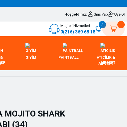
Hoşgeldiniz;
Giriş Yap
Üye Ol
3
Müşteri Hizmetleri
0(216) 369 68 18
 &
GİYİM
PAINTBALL
ATICILIK &
OP
AIRSOFT
A MOJITO SHARK
BI (34)