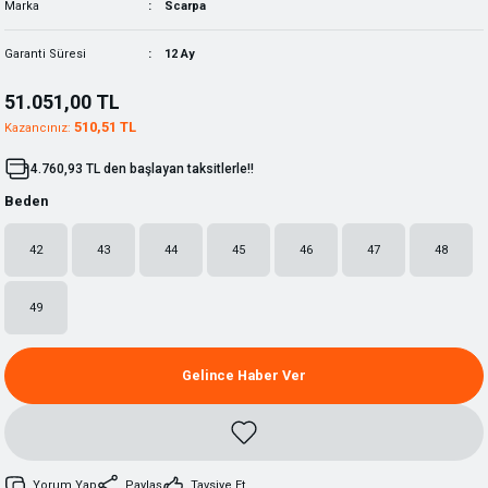
Marka
Scarpa
Garanti Süresi
12 Ay
51.051,00 TL
510,51 TL
Kazancınız:
4.760,93 TL den başlayan taksitlerle!!
Beden
42
43
44
45
46
47
48
49
Gelince Haber Ver
Yorum Yap
Paylaş
Tavsiye Et