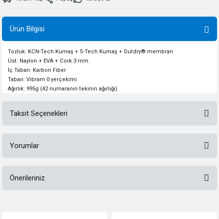
Ürün Bilgisi
Tozluk: KCN
-Tech
Kumaş + S-Tech Kumaş + Outdry® membran
Üst: Naylon + EVA + Cork 3 mm
İç Taban: Karbon Fiber
Taban: Vibram 0 yerçekimi
Ağırlık: 995g (42 numaranın tekinin ağırlığı)
Taksit Seçenekleri
Yorumlar
Önerileriniz
Bu ürüne ilk yorumu siz yapın!
Bu ürünün fiyat bilgisi, resim, ürün açıklamalarında ve diğer konularda
yetersiz gördüğünüz noktaları öneri formunu kullanarak tarafımıza
Yorum Yaz