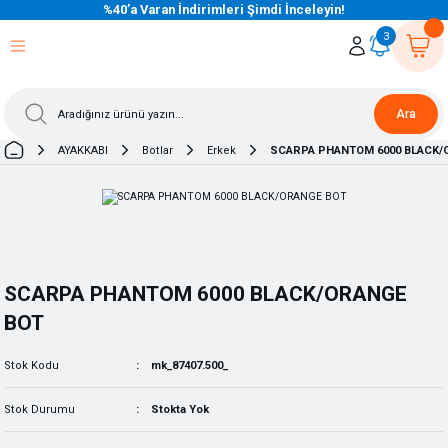
%40’a Varan İndirimleri Şimdi İnceleyin!
eri Dön
eri Dön
eri Dön
eri Dön
eri Dön
eri Dön
eri Dön
eri Dön
eri Dön
eri Dön
3
Ara
AYAKKABI
Botlar
Erkek
SCARPA PHANTOM 6000 BLACK/
SCARPA PHANTOM 6000 BLACK/ORANGE
BOT
Stok Kodu
mk_87407.500_
Stok Durumu
Stokta Yok