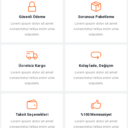
iletebilirsiniz.
Görüş ve önerileriniz için teşekkür ederiz.
Güvenli Ödeme
Sorunsuz Paketleme
Ürün resmi kalitesiz, bozuk veya görüntülenemiyor.
Lorem ipsum dolor sit amet
Lorem ipsum dolor sit amet
Ürün açıklamasında eksik bilgiler bulunuyor.
consectetur tellus enim urna
consectetur tellus enim urna
vulputate.
vulputate.
Ürün bilgilerinde hatalar bulunuyor.
Ürün fiyatı diğer sitelerden daha pahalı.
Bu ürüne benzer farklı alternatifler olmalı.
Ücretsiz Kargo
Kolay İade, Değişim
Lorem ipsum dolor sit amet
Lorem ipsum dolor sit amet
consectetur tellus enim urna
consectetur tellus enim urna
vulputate.
vulputate.
Gönder
Taksit Seçenekleri
%100 Memnuniyet
Lorem ipsum dolor sit amet
Lorem ipsum dolor sit amet
consectetur tellus enim urna
consectetur tellus enim urna