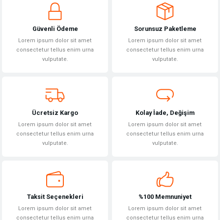
iletebilirsiniz.
Görüş ve önerileriniz için teşekkür ederiz.
Güvenli Ödeme
Sorunsuz Paketleme
Ürün resmi kalitesiz, bozuk veya görüntülenemiyor.
Lorem ipsum dolor sit amet
Lorem ipsum dolor sit amet
Ürün açıklamasında eksik bilgiler bulunuyor.
consectetur tellus enim urna
consectetur tellus enim urna
vulputate.
vulputate.
Ürün bilgilerinde hatalar bulunuyor.
Ürün fiyatı diğer sitelerden daha pahalı.
Bu ürüne benzer farklı alternatifler olmalı.
Ücretsiz Kargo
Kolay İade, Değişim
Lorem ipsum dolor sit amet
Lorem ipsum dolor sit amet
consectetur tellus enim urna
consectetur tellus enim urna
vulputate.
vulputate.
Gönder
Taksit Seçenekleri
%100 Memnuniyet
Lorem ipsum dolor sit amet
Lorem ipsum dolor sit amet
consectetur tellus enim urna
consectetur tellus enim urna