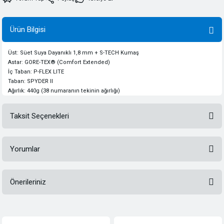
Ürün Bilgisi
Üst: Süet Suya Dayanıklı 1,8 mm + S-TECH Kumaş
Astar: GORE-TEX® (Comfort Extended)
İç Taban: P-FLEX LITE
Taban: SPYDER II
Ağırlık: 440g (38 numaranın tekinin ağırlığı)
Taksit Seçenekleri
Yorumlar
Önerileriniz
Bu ürüne ilk yorumu siz yapın!
Bu ürünün fiyat bilgisi, resim, ürün açıklamalarında ve diğer konularda
yetersiz gördüğünüz noktaları öneri formunu kullanarak tarafımıza
Yorum Yaz