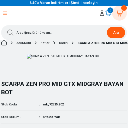
%40’a Varan İndirimleri Şimdi İnceleyin!
eri Dön
eri Dön
eri Dön
eri Dön
eri Dön
eri Dön
eri Dön
eri Dön
eri Dön
eri Dön
3
Ara
AYAKKABI
Botlar
Kadın
SCARPA ZEN PRO MID GTX MIDG
SCARPA ZEN PRO MID GTX MIDGRAY BAYAN
BOT
Stok Kodu
mk_72525.202
Stok Durumu
Stokta Yok