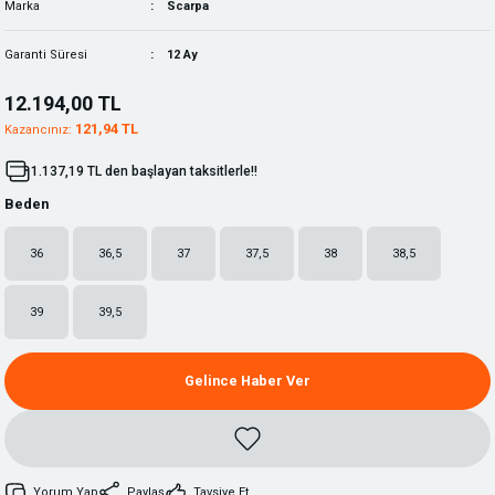
Marka
Scarpa
Garanti Süresi
12 Ay
12.194,00 TL
121,94 TL
Kazancınız:
1.137,19 TL den başlayan taksitlerle!!
Beden
36
36,5
37
37,5
38
38,5
39
39,5
Gelince Haber Ver
Yorum Yap
Paylaş
Tavsiye Et