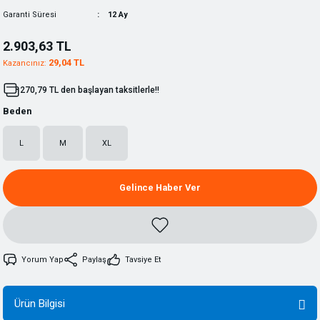
Garanti Süresi
12 Ay
2.903,63 TL
29,04 TL
Kazancınız:
270,79 TL den başlayan taksitlerle!!
Beden
L
M
XL
Gelince Haber Ver
Yorum Yap
Paylaş
Tavsiye Et
Ürün Bilgisi