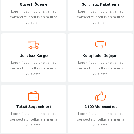
Güvenli Ödeme
Sorunsuz Paketleme
Ürün resmi kalitesiz, bozuk veya görüntülenemiyor.
Lorem ipsum dolor sit amet
Lorem ipsum dolor sit amet
Ürün açıklamasında eksik bilgiler bulunuyor.
consectetur tellus enim urna
consectetur tellus enim urna
vulputate.
vulputate.
Ürün bilgilerinde hatalar bulunuyor.
Ürün fiyatı diğer sitelerden daha pahalı.
Bu ürüne benzer farklı alternatifler olmalı.
Ücretsiz Kargo
Kolay İade, Değişim
Lorem ipsum dolor sit amet
Lorem ipsum dolor sit amet
consectetur tellus enim urna
consectetur tellus enim urna
vulputate.
vulputate.
Gönder
Taksit Seçenekleri
%100 Memnuniyet
Lorem ipsum dolor sit amet
Lorem ipsum dolor sit amet
consectetur tellus enim urna
consectetur tellus enim urna
vulputate.
vulputate.