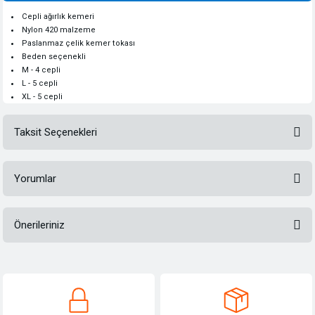
Cepli ağırlık kemeri
Nylon 420 malzeme
Paslanmaz çelik kemer tokası
Beden seçenekli
M - 4 cepli
L - 5 cepli
XL - 5 cepli
Taksit Seçenekleri
Yorumlar
Önerileriniz
Bu ürüne ilk yorumu siz yapın!
Bu ürünün fiyat bilgisi, resim, ürün açıklamalarında ve diğer konularda
yetersiz gördüğünüz noktaları öneri formunu kullanarak tarafımıza
Yorum Yaz
iletebilirsiniz.
Görüş ve önerileriniz için teşekkür ederiz.