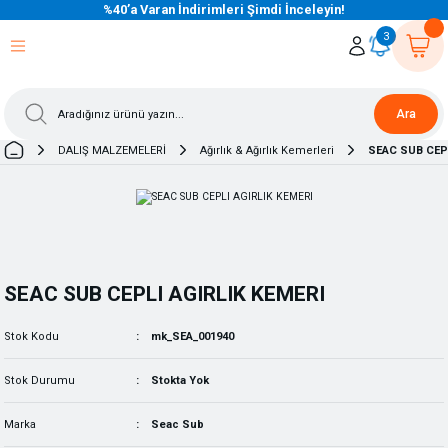
%40’a Varan İndirimleri Şimdi İnceleyin!
eri Dön
eri Dön
eri Dön
eri Dön
eri Dön
eri Dön
eri Dön
eri Dön
eri Dön
eri Dön
3
Ara
DALIŞ MALZEMELERİ
Ağırlık & Ağırlık Kemerleri
SEAC SUB CEPL
SEAC SUB CEPLI AGIRLIK KEMERI
Stok Kodu
mk_SEA_001940
Stok Durumu
Stokta Yok
Marka
Seac Sub