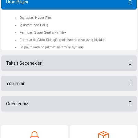
Ürün Bilgisi
Dış
astar:
Hyper
Flex
İç
astar:
İnce
Peluş
Fermuar
:
Super
Seal
arka
Titex
Fermuar
ile
Glide
Skin
çift koni
sistemi:
el ve ayak bilekleri
Başlık:
"Hava
boşaltma
" sistemi ile
ayrılmış
Taksit Seçenekleri
Yorumlar
Önerileriniz
Bu ürüne ilk yorumu siz yapın!
Bu ürünün fiyat bilgisi, resim, ürün açıklamalarında ve diğer konularda
yetersiz gördüğünüz noktaları öneri formunu kullanarak tarafımıza
Yorum Yaz
iletebilirsiniz.
Görüş ve önerileriniz için teşekkür ederiz.