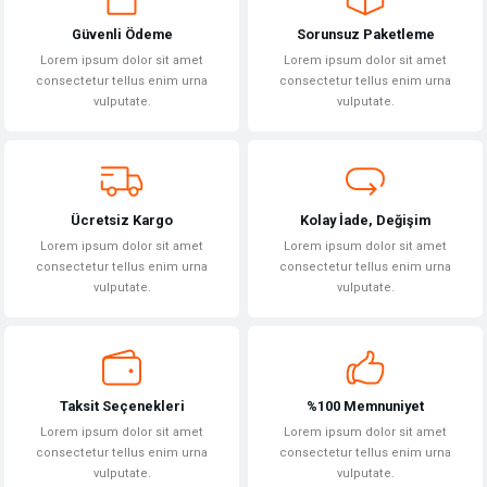
Güvenli Ödeme
Sorunsuz Paketleme
Ürün resmi kalitesiz, bozuk veya görüntülenemiyor.
Lorem ipsum dolor sit amet
Lorem ipsum dolor sit amet
Ürün açıklamasında eksik bilgiler bulunuyor.
consectetur tellus enim urna
consectetur tellus enim urna
vulputate.
vulputate.
Ürün bilgilerinde hatalar bulunuyor.
Ürün fiyatı diğer sitelerden daha pahalı.
Bu ürüne benzer farklı alternatifler olmalı.
Ücretsiz Kargo
Kolay İade, Değişim
Lorem ipsum dolor sit amet
Lorem ipsum dolor sit amet
consectetur tellus enim urna
consectetur tellus enim urna
vulputate.
vulputate.
Gönder
Taksit Seçenekleri
%100 Memnuniyet
Lorem ipsum dolor sit amet
Lorem ipsum dolor sit amet
consectetur tellus enim urna
consectetur tellus enim urna
vulputate.
vulputate.