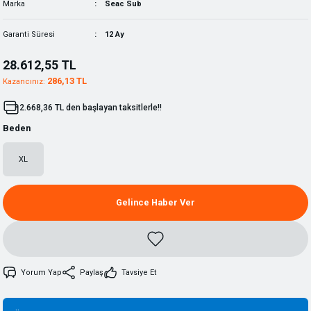
Marka
Seac Sub
Garanti Süresi
12 Ay
28.612,55 TL
286,13 TL
Kazancınız:
2.668,36 TL den başlayan taksitlerle!!
Beden
XL
Gelince Haber Ver
Yorum Yap
Paylaş
Tavsiye Et