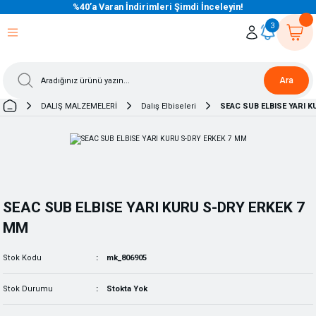
%40’a Varan İndirimleri Şimdi İnceleyin!
eri Dön
eri Dön
eri Dön
eri Dön
eri Dön
eri Dön
eri Dön
eri Dön
eri Dön
eri Dön
3
Ara
DALIŞ MALZEMELERİ
Dalış Elbiseleri
SEAC SUB ELBISE YARI 
SEAC SUB ELBISE YARI KURU S-DRY ERKEK 7
MM
Stok Kodu
mk_806905
Stok Durumu
Stokta Yok