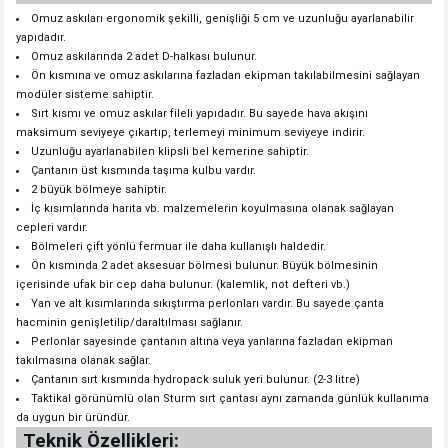
Omuz askıları ergonomik şekilli, genişliği 5 cm ve uzunluğu ayarlanabilir
yapıdadır.
Omuz askılarında 2 adet D-halkası bulunur.
Ön kısmına ve omuz askılarına fazladan ekipman takılabilmesini sağlayan
modüler sisteme sahiptir.
Sırt kısmı ve omuz askılar fileli yapıdadır. Bu sayede hava akışını
maksimum seviyeye çıkartıp, terlemeyi minimum seviyeye indirir.
Uzunluğu ayarlanabilen klipsli bel kemerine sahiptir.
Çantanın üst kısmında taşıma kulbu vardır.
2 büyük bölmeye sahiptir.
İç kısımlarında harita vb. malzemelerin koyulmasına olanak sağlayan
cepleri vardır.
Bölmeleri çift yönlü fermuar ile daha kullanışlı haldedir.
Ön kısmında 2 adet aksesuar bölmesi bulunur. Büyük bölmesinin
içerisinde ufak bir cep daha bulunur. (kalemlik, not defteri vb.)
Yan ve alt kısımlarında sıkıştırma perlonları vardır. Bu sayede çanta
hacminin genişletilip/daraltılması sağlanır.
Perlonlar sayesinde çantanın altına veya yanlarına fazladan ekipman
takılmasına olanak sağlar.
Çantanın sırt kısmında hydropack suluk yeri bulunur. (2-3 litre)
Taktikal görünümlü olan Sturm sırt çantası aynı zamanda günlük kullanıma
da uygun bir üründür.
Teknik Özellikleri: