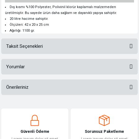
Dış kısmı %100 Polyester, Polivinil klorür kaplamalı malzemeden
üretilmiştir. Bu sayede ürün daha sağlam ve dayanıklı yapıya sahiptir.
20 litre hacime sahiptir.
Ölçüleri: 42 x 20 x 25 cm
Ağırlığı: 1100 gr.
Taksit Seçenekleri
Yorumlar
Önerileriniz
Bu ürüne ilk yorumu siz yapın!
Bu ürünün fiyat bilgisi, resim, ürün açıklamalarında ve diğer konularda
yetersiz gördüğünüz noktaları öneri formunu kullanarak tarafımıza
Yorum Yaz
iletebilirsiniz.
Görüş ve önerileriniz için teşekkür ederiz.
Güvenli Ödeme
Sorunsuz Paketleme
Ürün resmi kalitesiz, bozuk veya görüntülenemiyor.
Lorem ipsum dolor sit amet
Lorem ipsum dolor sit amet