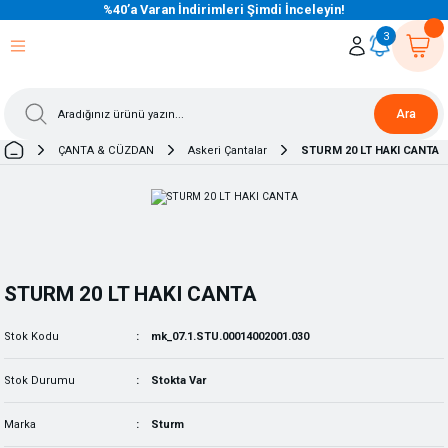
%40’a Varan İndirimleri Şimdi İnceleyin!
eri Dön
eri Dön
eri Dön
eri Dön
eri Dön
eri Dön
eri Dön
eri Dön
eri Dön
eri Dön
3
Ara
ÇANTA & CÜZDAN
Askeri Çantalar
STURM 20 LT HAKI CANTA
STURM 20 LT HAKI CANTA
Stok Kodu
mk_07.1.STU.00014002001.030
Stok Durumu
Stokta Var
Marka
Sturm