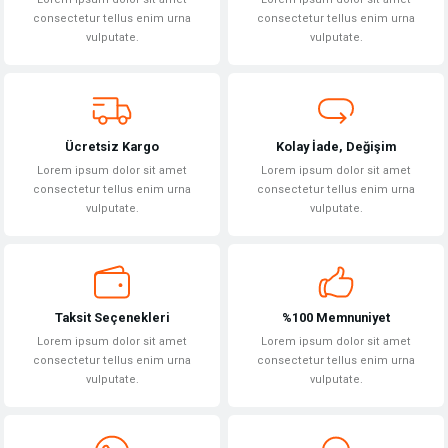
Ürün açıklamasında eksik bilgiler bulunuyor.
consectetur tellus enim urna
consectetur tellus enim urna
vulputate.
vulputate.
Ürün bilgilerinde hatalar bulunuyor.
Ürün fiyatı diğer sitelerden daha pahalı.
Bu ürüne benzer farklı alternatifler olmalı.
Ücretsiz Kargo
Kolay İade, Değişim
Lorem ipsum dolor sit amet
Lorem ipsum dolor sit amet
consectetur tellus enim urna
consectetur tellus enim urna
vulputate.
vulputate.
Gönder
Taksit Seçenekleri
%100 Memnuniyet
Lorem ipsum dolor sit amet
Lorem ipsum dolor sit amet
consectetur tellus enim urna
consectetur tellus enim urna
vulputate.
vulputate.