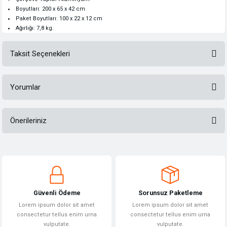
Boyutları: 200 x 65 x 42 cm
Paket Boyutları: 100 x 22 x 12 cm
Ağırlığı: 7,8 kg.
Taksit Seçenekleri
Yorumlar
Önerileriniz
Bu ürüne ilk yorumu siz yapın!
Bu ürünün fiyat bilgisi, resim, ürün açıklamalarında ve diğer konularda
yetersiz gördüğünüz noktaları öneri formunu kullanarak tarafımıza
Yorum Yaz
iletebilirsiniz.
Görüş ve önerileriniz için teşekkür ederiz.
Güvenli Ödeme
Sorunsuz Paketleme
Ürün resmi kalitesiz, bozuk veya görüntülenemiyor.
Lorem ipsum dolor sit amet
Lorem ipsum dolor sit amet
Ürün açıklamasında eksik bilgiler bulunuyor.
consectetur tellus enim urna
consectetur tellus enim urna
vulputate.
vulputate.