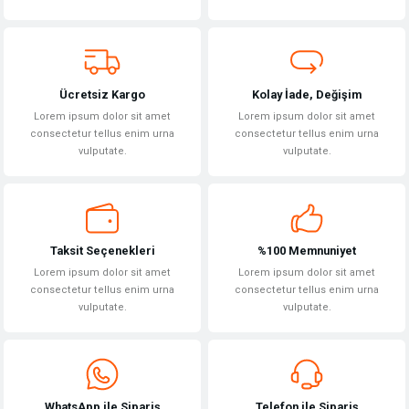
Ürün bilgilerinde hatalar bulunuyor.
Ürün fiyatı diğer sitelerden daha pahalı.
Bu ürüne benzer farklı alternatifler olmalı.
Ücretsiz Kargo
Kolay İade, Değişim
Lorem ipsum dolor sit amet
Lorem ipsum dolor sit amet
consectetur tellus enim urna
consectetur tellus enim urna
vulputate.
vulputate.
Gönder
Taksit Seçenekleri
%100 Memnuniyet
Lorem ipsum dolor sit amet
Lorem ipsum dolor sit amet
consectetur tellus enim urna
consectetur tellus enim urna
vulputate.
vulputate.
WhatsApp ile Sipariş
Telefon ile Sipariş