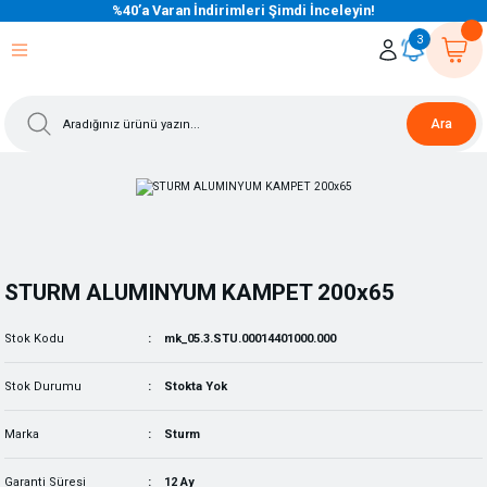
%40’a Varan İndirimleri Şimdi İnceleyin!
eri Dön
eri Dön
eri Dön
eri Dön
eri Dön
eri Dön
eri Dön
eri Dön
eri Dön
eri Dön
3
Ara
STURM ALUMINYUM KAMPET 200x65
Stok Kodu
mk_05.3.STU.00014401000.000
Stok Durumu
Stokta Yok
Marka
Sturm
Garanti Süresi
12 Ay