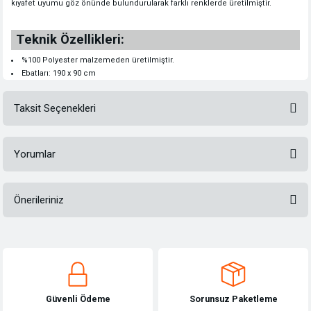
kıyafet uyumu göz önünde bulundurularak farklı renklerde üretilmiştir.
Teknik Özellikleri:
%100 Polyester malzemeden üretilmiştir.
Ebatları: 190 x 90 cm
Taksit Seçenekleri
Yorumlar
Önerileriniz
Bu ürüne ilk yorumu siz yapın!
Bu ürünün fiyat bilgisi, resim, ürün açıklamalarında ve diğer konularda
yetersiz gördüğünüz noktaları öneri formunu kullanarak tarafımıza
Yorum Yaz
iletebilirsiniz.
Görüş ve önerileriniz için teşekkür ederiz.
Güvenli Ödeme
Sorunsuz Paketleme
Ürün resmi kalitesiz, bozuk veya görüntülenemiyor.