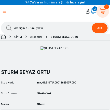
%40’a Varan İndirimleri Şimdi İnceleyin!
eri Dön
eri Dön
eri Dön
eri Dön
eri Dön
eri Dön
eri Dön
eri Dön
eri Dön
eri Dön
3
Ara
GİYİM
Aksesuar
STURM BEYAZ ORTU
STURM BEYAZ ORTU
Stok Kodu
mk_09.5.STU.00012625007.000
Stok Durumu
Stokta Yok
Marka
Sturm