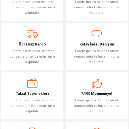
Lorem ipsum dolor sit amet
Lorem ipsum dolor sit amet
Ürün açıklamasında eksik bilgiler bulunuyor.
consectetur tellus enim urna
consectetur tellus enim urna
vulputate.
vulputate.
Ürün bilgilerinde hatalar bulunuyor.
Ürün fiyatı diğer sitelerden daha pahalı.
Bu ürüne benzer farklı alternatifler olmalı.
Ücretsiz Kargo
Kolay İade, Değişim
Lorem ipsum dolor sit amet
Lorem ipsum dolor sit amet
consectetur tellus enim urna
consectetur tellus enim urna
vulputate.
vulputate.
Gönder
Taksit Seçenekleri
%100 Memnuniyet
Lorem ipsum dolor sit amet
Lorem ipsum dolor sit amet
consectetur tellus enim urna
consectetur tellus enim urna
vulputate.
vulputate.