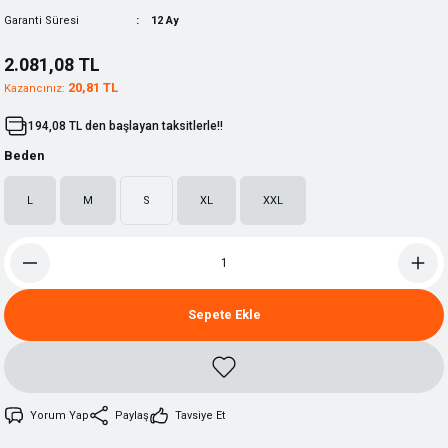
Garanti Süresi
12 Ay
2.081,08 TL
20,81 TL
Kazancınız:
194,08 TL den başlayan taksitlerle!!
Beden
L
M
S
XL
XXL
Sepete Ekle
Yorum Yap
Paylaş
Tavsiye Et