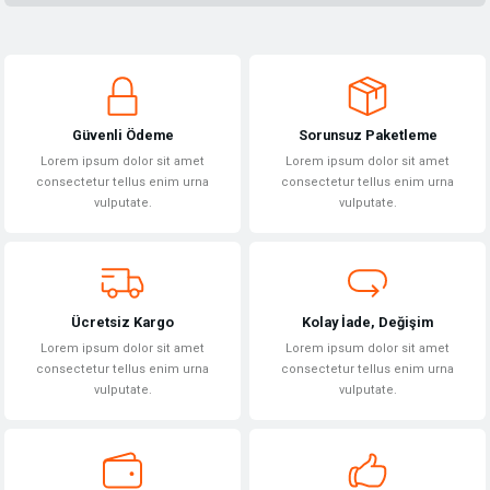
Bu ürünün fiyat bilgisi, resim, ürün açıklamalarında ve diğer konularda
yetersiz gördüğünüz noktaları öneri formunu kullanarak tarafımıza
Yorum Yaz
iletebilirsiniz.
Görüş ve önerileriniz için teşekkür ederiz.
Güvenli Ödeme
Sorunsuz Paketleme
Ürün resmi kalitesiz, bozuk veya görüntülenemiyor.
Lorem ipsum dolor sit amet
Lorem ipsum dolor sit amet
Ürün açıklamasında eksik bilgiler bulunuyor.
consectetur tellus enim urna
consectetur tellus enim urna
vulputate.
vulputate.
Ürün bilgilerinde hatalar bulunuyor.
Ürün fiyatı diğer sitelerden daha pahalı.
Bu ürüne benzer farklı alternatifler olmalı.
Ücretsiz Kargo
Kolay İade, Değişim
Lorem ipsum dolor sit amet
Lorem ipsum dolor sit amet
consectetur tellus enim urna
consectetur tellus enim urna
vulputate.
vulputate.
Gönder