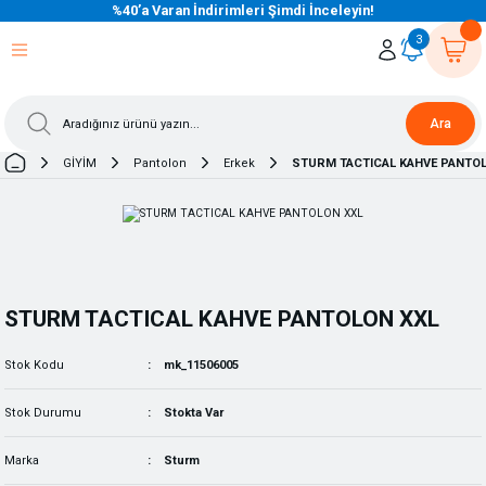
%40’a Varan İndirimleri Şimdi İnceleyin!
eri Dön
eri Dön
eri Dön
eri Dön
eri Dön
eri Dön
eri Dön
eri Dön
eri Dön
eri Dön
3
Ara
GİYİM
Pantolon
Erkek
STURM TACTICAL KAHVE PANTO
STURM TACTICAL KAHVE PANTOLON XXL
Stok Kodu
mk_11506005
Stok Durumu
Stokta Var
Marka
Sturm