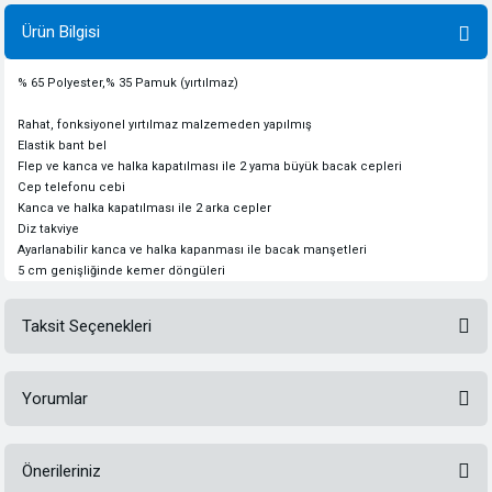
Ürün Bilgisi
% 65
Polyester
,% 35
Pamuk
(
yırtılmaz)
Rahat,
fonksiyonel
yırtılmaz
malzemeden yapılmış
Elastik bant
bel
Flep
ve
kanca ve halka
kapatılması ile
2
yama
büyük
bacak
cepler
i
Cep telefonu
cebi
Kanca ve halka
kapatılması ile
2
arka
cepler
Diz
takviye
Ayarlanabilir
kanca ve halka
kapanması ile
bacak manşetleri
5 cm
genişliğinde kemer
döngüleri
Taksit Seçenekleri
Yorumlar
Önerileriniz
Bu ürüne ilk yorumu siz yapın!