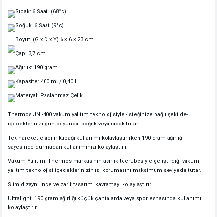
Sıcak: 6 Saat (68°c)
Soğuk: 6 Saat (9°c)
Boyut: (G x D x Y) 6 × 6 × 23 cm
Çap: 3,7 cm
Ağırlık: 190 gram
Kapasite: 400 ml / 0,40 L
Materyal: Paslanmaz Çelik
Thermos JNI-400 vakum yalıtım teknolojisiyle -isteğinize bağlı şekilde-
içeceklerinizi gün boyunca soğuk veya sıcak tutar.
Tek hareketle açılır kapağı kullanımı kolaylaştırırken 190 gram ağırlığı
sayesinde durmadan kullanımınızı kolaylaştırır.
Vakum Yalıtım: Thermos markasının asırlık tecrübesiyle geliştirdiği vakum
yalıtım teknolojisi içeceklerinizin ısı korumasını maksimum seviyede tutar.
Slim dizayn: İnce ve zarif tasarımı kavramayı kolaylaştırır.
Ultralight: 190 gram ağırlığı küçük çantalarda veya spor esnasında kullanımı
kolaylaştırır.