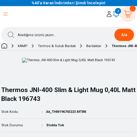
%40’a Varan İndirimleri Şimdi İnceleyin!
eri Dön
eri Dön
eri Dön
eri Dön
eri Dön
eri Dön
eri Dön
eri Dön
eri Dön
eri Dön
3
Ara
KAMP
Termos & Suluk Bardak
Bardaklar
Thermos JNI-40
Thermos JNI-400 Slim & Light Mug 0,40L Matt
Black 196743
Stok Kodu
Ak_THM196743223.MTBK
Stok Durumu
Stokta Yok