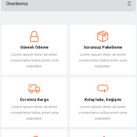
Önerileriniz
Bu ürüne ilk yorumu siz yapın!
Bu ürünün fiyat bilgisi, resim, ürün açıklamalarında ve diğer konularda
yetersiz gördüğünüz noktaları öneri formunu kullanarak tarafımıza
Yorum Yaz
iletebilirsiniz.
Görüş ve önerileriniz için teşekkür ederiz.
Güvenli Ödeme
Sorunsuz Paketleme
Ürün resmi kalitesiz, bozuk veya görüntülenemiyor.
Lorem ipsum dolor sit amet
Lorem ipsum dolor sit amet
Ürün açıklamasında eksik bilgiler bulunuyor.
consectetur tellus enim urna
consectetur tellus enim urna
vulputate.
vulputate.
Ürün bilgilerinde hatalar bulunuyor.
Ürün fiyatı diğer sitelerden daha pahalı.
Bu ürüne benzer farklı alternatifler olmalı.
Ücretsiz Kargo
Kolay İade, Değişim
Lorem ipsum dolor sit amet
Lorem ipsum dolor sit amet
consectetur tellus enim urna
consectetur tellus enim urna
vulputate.
vulputate.
Gönder