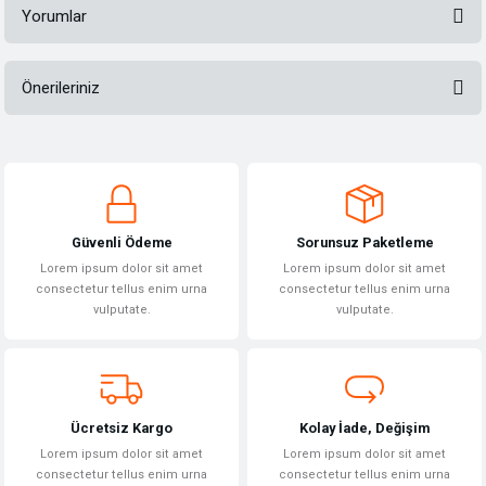
Yorumlar
Önerileriniz
Bu ürüne ilk yorumu siz yapın!
Bu ürünün fiyat bilgisi, resim, ürün açıklamalarında ve diğer konularda
yetersiz gördüğünüz noktaları öneri formunu kullanarak tarafımıza
Yorum Yaz
iletebilirsiniz.
Görüş ve önerileriniz için teşekkür ederiz.
Güvenli Ödeme
Sorunsuz Paketleme
Ürün resmi kalitesiz, bozuk veya görüntülenemiyor.
Lorem ipsum dolor sit amet
Lorem ipsum dolor sit amet
Ürün açıklamasında eksik bilgiler bulunuyor.
consectetur tellus enim urna
consectetur tellus enim urna
vulputate.
vulputate.
Ürün bilgilerinde hatalar bulunuyor.
Ürün fiyatı diğer sitelerden daha pahalı.
Bu ürüne benzer farklı alternatifler olmalı.
Ücretsiz Kargo
Kolay İade, Değişim
Lorem ipsum dolor sit amet
Lorem ipsum dolor sit amet
consectetur tellus enim urna
consectetur tellus enim urna