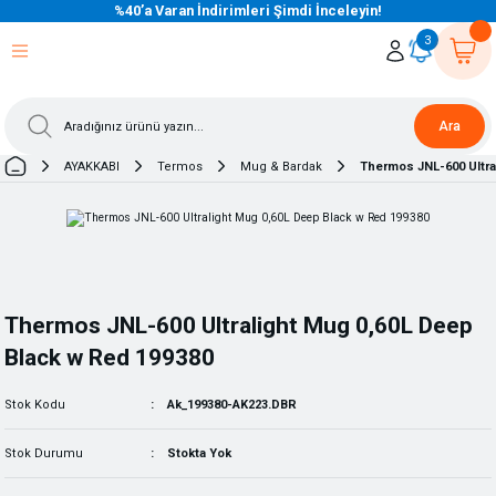
%40’a Varan İndirimleri Şimdi İnceleyin!
eri Dön
eri Dön
eri Dön
eri Dön
eri Dön
eri Dön
eri Dön
eri Dön
eri Dön
eri Dön
3
Ara
AYAKKABI
Termos
Mug & Bardak
Thermos JNL-600 Ultra
Thermos JNL-600 Ultralight Mug 0,60L Deep
Black w Red 199380
Stok Kodu
Ak_199380-AK223.DBR
Stok Durumu
Stokta Yok