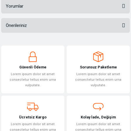
Yorumlar
Önerileriniz
Bu ürüne ilk yorumu siz yapın!
Bu ürünün fiyat bilgisi, resim, ürün açıklamalarında ve diğer konularda
yetersiz gördüğünüz noktaları öneri formunu kullanarak tarafımıza
Yorum Yaz
iletebilirsiniz.
Görüş ve önerileriniz için teşekkür ederiz.
Güvenli Ödeme
Sorunsuz Paketleme
Ürün resmi kalitesiz, bozuk veya görüntülenemiyor.
Lorem ipsum dolor sit amet
Lorem ipsum dolor sit amet
Ürün açıklamasında eksik bilgiler bulunuyor.
consectetur tellus enim urna
consectetur tellus enim urna
vulputate.
vulputate.
Ürün bilgilerinde hatalar bulunuyor.
Ürün fiyatı diğer sitelerden daha pahalı.
Bu ürüne benzer farklı alternatifler olmalı.
Ücretsiz Kargo
Kolay İade, Değişim
Lorem ipsum dolor sit amet
Lorem ipsum dolor sit amet
consectetur tellus enim urna
consectetur tellus enim urna