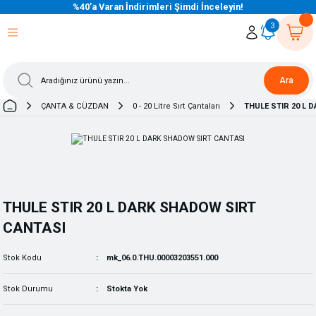
%40’a Varan İndirimleri Şimdi İnceleyin!
eri Dön
eri Dön
eri Dön
eri Dön
eri Dön
eri Dön
eri Dön
eri Dön
eri Dön
eri Dön
3
Ara
ÇANTA & CÜZDAN
0 - 20 Litre Sırt Çantaları
THULE STIR 20 L 
THULE STIR 20 L DARK SHADOW SIRT
CANTASI
Stok Kodu
mk_06.0.THU.00003203551.000
Stok Durumu
Stokta Yok