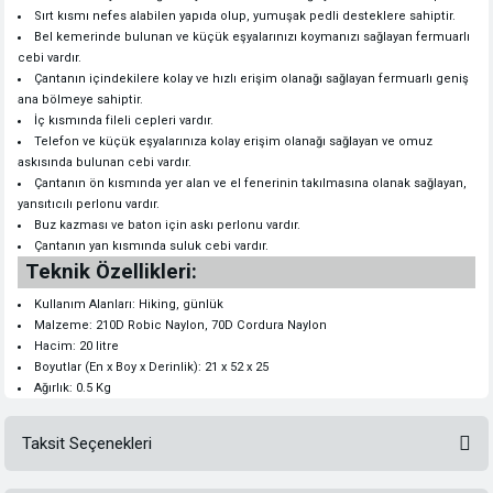
Sırt kısmı nefes alabilen yapıda olup, yumuşak pedli desteklere sahiptir.
Bel kemerinde bulunan ve küçük eşyalarınızı koymanızı sağlayan fermuarlı
cebi vardır.
Çantanın içindekilere kolay ve hızlı erişim olanağı sağlayan fermuarlı geniş
ana bölmeye sahiptir.
İç kısmında fileli cepleri vardır.
Telefon ve küçük eşyalarınıza kolay erişim olanağı sağlayan ve omuz
askısında bulunan cebi vardır.
Çantanın ön kısmında yer alan ve el fenerinin takılmasına olanak sağlayan,
yansıtıcılı perlonu vardır.
Buz kazması ve baton için askı perlonu vardır.
Çantanın yan kısmında suluk cebi vardır.
Teknik Özellikleri:
Kullanım Alanları: Hiking, günlük
Malzeme: 210D Robic Naylon, 70D Cordura Naylon
Hacim: 20 litre
Boyutlar (En x Boy x Derinlik): 21 x 52 x 25
Ağırlık: 0.5 Kg
Taksit Seçenekleri