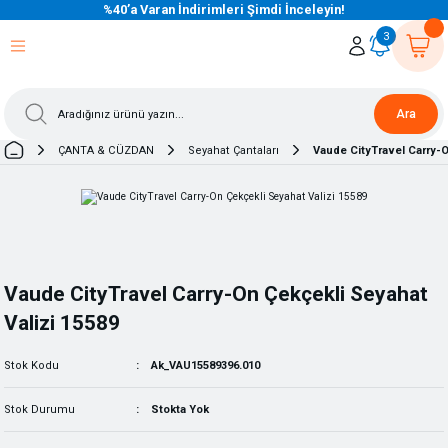
%40’a Varan İndirimleri Şimdi İnceleyin!
eri Dön
eri Dön
eri Dön
eri Dön
eri Dön
eri Dön
eri Dön
eri Dön
eri Dön
eri Dön
3
Ara
ÇANTA & CÜZDAN
Seyahat Çantaları
Vaude CityTravel Carry-O
Vaude CityTravel Carry-On Çekçekli Seyahat
Valizi 15589
Stok Kodu
Ak_VAU15589396.010
Stok Durumu
Stokta Yok