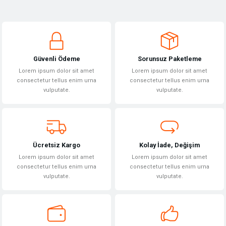
Bu ürünün fiyat bilgisi, resim, ürün açıklamalarında ve diğer konularda
yetersiz gördüğünüz noktaları öneri formunu kullanarak tarafımıza
Yorum Yaz
iletebilirsiniz.
Görüş ve önerileriniz için teşekkür ederiz.
Güvenli Ödeme
Sorunsuz Paketleme
Ürün resmi kalitesiz, bozuk veya görüntülenemiyor.
Lorem ipsum dolor sit amet
Lorem ipsum dolor sit amet
Ürün açıklamasında eksik bilgiler bulunuyor.
consectetur tellus enim urna
consectetur tellus enim urna
vulputate.
vulputate.
Ürün bilgilerinde hatalar bulunuyor.
Ürün fiyatı diğer sitelerden daha pahalı.
Bu ürüne benzer farklı alternatifler olmalı.
Ücretsiz Kargo
Kolay İade, Değişim
Lorem ipsum dolor sit amet
Lorem ipsum dolor sit amet
consectetur tellus enim urna
consectetur tellus enim urna
vulputate.
vulputate.
Gönder