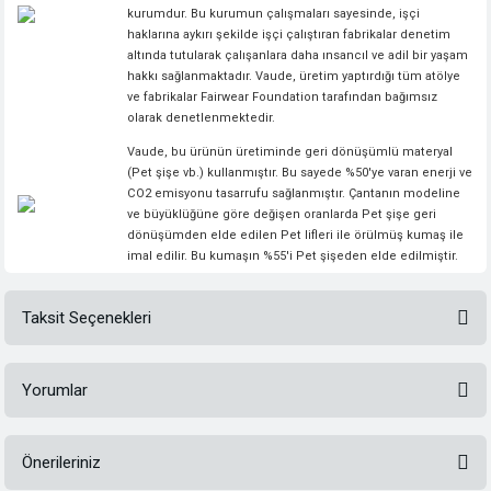
kurumdur. Bu kurumun çalışmaları sayesinde, işçi
haklarına aykırı şekilde işçi çalıştıran fabrikalar denetim
altında tutularak çalışanlara daha ınsancıl ve adil bir yaşam
hakkı sağlanmaktadır. Vaude, üretim yaptırdığı tüm atölye
ve fabrikalar Fairwear Foundation tarafından bağımsız
olarak denetlenmektedir.
Vaude, bu ürünün üretiminde geri dönüşümlü materyal
(Pet şişe vb.) kullanmıştır. Bu sayede %50'ye varan enerji ve
CO2 emisyonu tasarrufu sağlanmıştır. Çantanın modeline
ve büyüklüğüne göre değişen oranlarda Pet şişe geri
dönüşümden elde edilen Pet lifleri ile örülmüş kumaş ile
imal edilir. Bu kumaşın %55'i Pet şişeden elde edilmiştir.
Taksit Seçenekleri
Yorumlar
Önerileriniz
Bu ürüne ilk yorumu siz yapın!