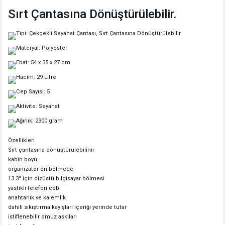
Sırt Çantasına Dönüştürülebilir.
Tipi: Çekçekli Seyahat Çantası, Sırt Çantasına Dönüştürülebilir
Materyal: Polyester
Ebat: 54 x 35 x 27 cm
Hacim: 29 Litre
Cep Sayısı: 5
Aktivite: Seyahat
Ağırlık: 2300 gram
Özellikleri
Sırt çantasına dönüştürülebilinir
kabin boyu
organizatör ön bölmede
13.3'' için dizüstü bilgisayar bölmesi
yastıklı telefon cebi
anahtarlık ve kalemlik
dahili sıkıştırma kayışları içeriği yerinde tutar
istiflenebilir omuz askıları