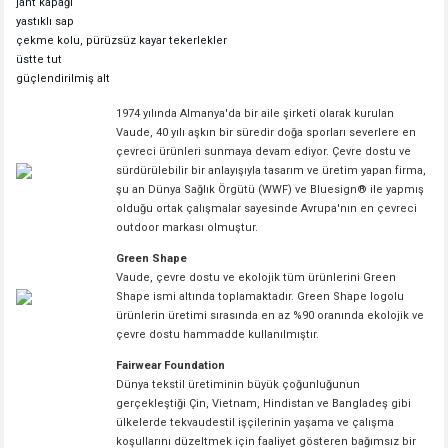
jant kapağı
yastıklı sap
çekme kolu, pürüzsüz kayar tekerlekler
üstte tut
güçlendirilmiş alt
1974 yılında Almanya'da bir aile şirketi olarak kurulan
Vaude, 40 yılı aşkın bir süredir doğa sporları severlere en
çevreci ürünleri sunmaya devam ediyor. Çevre dostu ve
sürdürülebilir bir anlayışıyla tasarım ve üretim yapan firma,
şu an Dünya Sağlık Örgütü (WWF) ve Bluesign® ile yapmış
olduğu ortak çalışmalar sayesinde Avrupa'nın en çevreci
outdoor markası olmuştur.
Green Shape
Vaude, çevre dostu ve ekolojik tüm ürünlerini Green
Shape ismi altında toplamaktadır. Green Shape logolu
ürünlerin üretimi sırasında en az %90 oranında ekolojik ve
çevre dostu hammadde kullanılmıştır.
Fairwear Foundation
Dünya tekstil üretiminin büyük çoğunluğunun
gerçekleştiği Çin, Vietnam, Hindistan ve Bangladeş gibi
ülkelerde tekvaudestil işçilerinin yaşama ve çalışma
koşullarını düzeltmek için faaliyet gösteren bağımsız bir