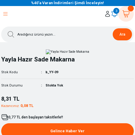
%40’a Varan İndirimleri Şimdi İnceleyin!
eri Dön
eri Dön
eri Dön
eri Dön
eri Dön
eri Dön
eri Dön
eri Dön
eri Dön
eri Dön
3
Ara
Yayla Hazır Sade Makarna
Stok Kodu
b_YY-09
Stok Durumu
Stokta Yok
8,31 TL
0,08 TL
Kazancınız:
0,77 TL den başlayan taksitlerle!!
Gelince Haber Ver