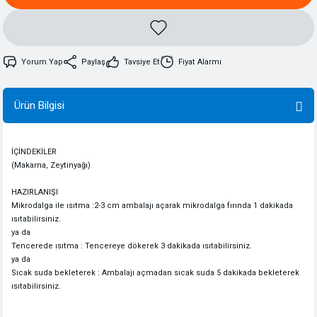
Yorum Yap
Paylaş
Tavsiye Et
Fiyat Alarmı
Ürün Bilgisi
İÇİNDEKİLER
(Makarna, Zeytinyağı)
HAZIRLANIŞI
Mikrodalga ile ısıtma :2-3 cm ambalajı açarak mikrodalga fırında 1 dakikada
ısıtabilirsiniz.
ya da
Tencerede ısıtma : Tencereye dökerek 3 dakikada ısıtabilirsiniz.
ya da
Sıcak suda bekleterek : Ambalajı açmadan sıcak suda 5 dakikada bekleterek
ısıtabilirsiniz.