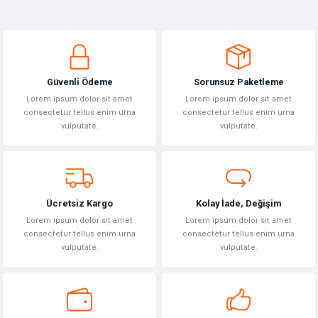
Bu ürünün fiyat bilgisi, resim, ürün açıklamalarında ve diğer konularda
yetersiz gördüğünüz noktaları öneri formunu kullanarak tarafımıza
Yorum Yaz
iletebilirsiniz.
Görüş ve önerileriniz için teşekkür ederiz.
Güvenli Ödeme
Sorunsuz Paketleme
Ürün resmi kalitesiz, bozuk veya görüntülenemiyor.
Lorem ipsum dolor sit amet
Lorem ipsum dolor sit amet
Ürün açıklamasında eksik bilgiler bulunuyor.
consectetur tellus enim urna
consectetur tellus enim urna
vulputate.
vulputate.
Ürün bilgilerinde hatalar bulunuyor.
Ürün fiyatı diğer sitelerden daha pahalı.
Bu ürüne benzer farklı alternatifler olmalı.
Ücretsiz Kargo
Kolay İade, Değişim
Lorem ipsum dolor sit amet
Lorem ipsum dolor sit amet
consectetur tellus enim urna
consectetur tellus enim urna
vulputate.
vulputate.
Gönder