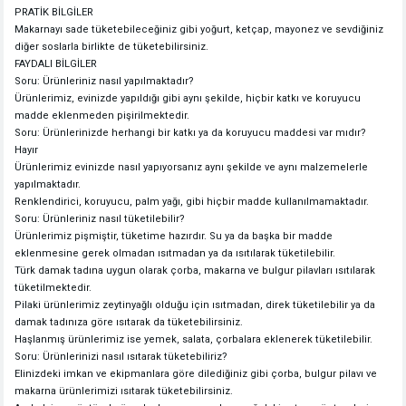
PRATİK BİLGİLER
Makarnayı sade tüketebileceğiniz gibi yoğurt, ketçap, mayonez ve sevdiğiniz
diğer soslarla birlikte de tüketebilirsiniz.
FAYDALI BİLGİLER
Soru: Ürünleriniz nasıl yapılmaktadır?
Ürünlerimiz, evinizde yapıldığı gibi aynı şekilde, hiçbir katkı ve koruyucu
madde eklenmeden pişirilmektedir.
Soru: Ürünlerinizde herhangi bir katkı ya da koruyucu maddesi var mıdır?
Hayır
Ürünlerimiz evinizde nasıl yapıyorsanız aynı şekilde ve aynı malzemelerle
yapılmaktadır.
Renklendirici, koruyucu, palm yağı, gibi hiçbir madde kullanılmamaktadır.
Soru: Ürünleriniz nasıl tüketilebilir?
Ürünlerimiz pişmiştir, tüketime hazırdır. Su ya da başka bir madde
eklenmesine gerek olmadan ısıtmadan ya da ısıtılarak tüketilebilir.
Türk damak tadına uygun olarak çorba, makarna ve bulgur pilavları ısıtılarak
tüketilmektedir.
Pilaki ürünlerimiz zeytinyağlı olduğu için ısıtmadan, direk tüketilebilir ya da
damak tadınıza göre ısıtarak da tüketebilirsiniz.
Haşlanmış ürünlerimiz ise yemek, salata, çorbalara eklenerek tüketilebilir.
Soru: Ürünlerinizi nasıl ısıtarak tüketebiliriz?
Elinizdeki imkan ve ekipmanlara göre dilediğiniz gibi çorba, bulgur pilavı ve
makarna ürünlerimizi ısıtarak tüketebilirsiniz.