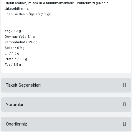
Hiçbir ambalajımızda BPA bulunmamaktadır. Ürünlerimizi güvenle
tüketebilirsiniz.
Enerji ve Besin Öğeleri (100gr)
Yağ / 8.3 g
Doymuş Yağ / 3.1 g
Karbonhidrat / 29.7 g
Şeker / 0.9 g
Lif / 1.5 g
Protein / 1.3 g
Tuz / 1.5 g
Taksit Seçenekleri
Yorumlar
Önerileriniz
Bu ürüne ilk yorumu siz yapın!