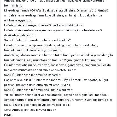
Ambalajımız üstünde örnek olması açısından aşağıdaki ısıtma yöntemleri
belirtirmiştir.
Mikrodalga fırında 800 W’ta 2 dakikada ısıtabilirsiniz. Dilerseniz ürünümüzü
ambalajı ile mikrodalga fırına koyabilirsiniz, ambalaj mikrodalga fırında
ısıtılmaya uygundur.
Ürünümüzü tencereye dökerek 3 dakikada ısıtabilirsiniz.
Ürünümüzün ambalajını açmadan kaynar sıcak su içinde bekleterek 5
dakikada ısıtabilirsiniz.
Soru: Ürünleriniz nerede muhafaza edilmelidir?
Ürünlerimiz açılmadığı sürece oda sıcaklığında muhafaza edilebilir,
buzdolabında saklanmasına gerek yoktur.
Ambalaj açıldıktan sonra ise hemen tüketilmeli ya da evinizdeki yemekler gibi
buzdolabında (+4 C) muhafaza edilmeli ve 2 gün içinde tüketilmelidir
Ürünlerimizi ofisinizde, evinizde, masanızda, çantanızda, arabanızda, uçakta
her yerde muhafaza edebilirsiniz ve tüketebilirsiniz
Soru: Ürünlerinizin raf ömrü ne kadardır?
Haşlanmış ve pilaki ürünlerimizin raf ömrü 2 yıl; Yemek Hazır çorba, bulgur
pilavları, makarna ürünlerimizin raf ömrü 1 yıldır.
Soru: Ürünlerinizin raf ömrü nasıl uzun olabiliyor?
Yüksek üretim teknolojisi ve özel ambalajı sayesinde hiçbir katkı maddesi
olmadan ürünlerimizin raf ömrü uzun olurken; ürünlerimiz yeni pişirilmiş gibi
taze, lezzetli, besin değeri yüksek ve sağlıklıdır.
Soru: Ambalajlarınızda BPA var mıdır?
Hayır.