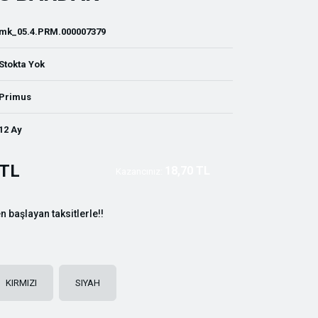
mk_05.4.PRM.000007379
Stokta Yok
Primus
12 Ay
 TL
18,70 TL
Kazancınız:
n başlayan taksitlerle!!
KIRMIZI
SIYAH