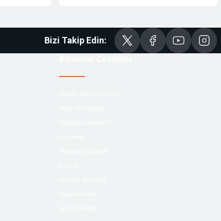
Bizi Takip Edin:
Kurumsal Çözümler
Havale Bildirim Formu
İade ve Değişim
Siparişim Nerede?
Haberler
Tedarikçi Bilgileri
K.V.K.K
Güvenli Alışveriş
Cayma Hakkı
Site Güvenliği