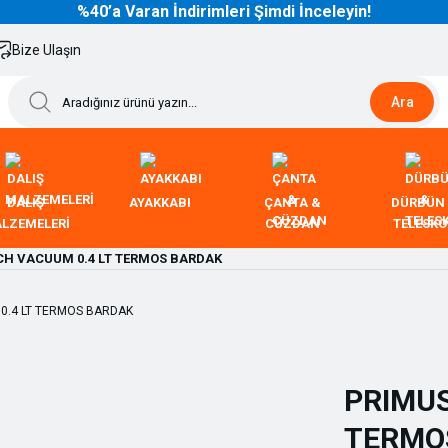
%40’a Varan İndirimleri Şimdi İnceleyin!
Bize Ulaşın
Ara
DALIŞ
AYAKKABI
ÇANTA &
DÜRBÜN
LZEMELERİ
CÜZDAN
TELESK
CH VACUUM 0.4 LT TERMOS BARDAK
PRIMUS
TERMO