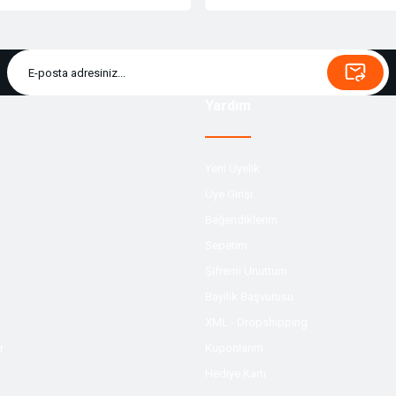
Yardım
Yeni Üyelik
Üye Girişi
Beğendiklerim
Sepetim
Şifremi Unuttum
Bayilik Başvurusu
XML - Dropshipping
r
Kuponlarım
Hediye Kartı