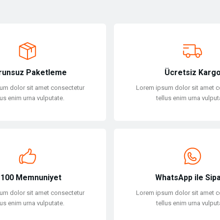
Bu ürüne ilk yorumu siz yapın!
Yorum Yaz
runsuz Paketleme
Ücretsiz Karg
um dolor sit amet consectetur
Lorem ipsum dolor sit amet c
lus enim urna vulputate.
tellus enim urna vulput
Gönder
100 Memnuniyet
WhatsApp ile Sipa
um dolor sit amet consectetur
Lorem ipsum dolor sit amet c
lus enim urna vulputate.
tellus enim urna vulput