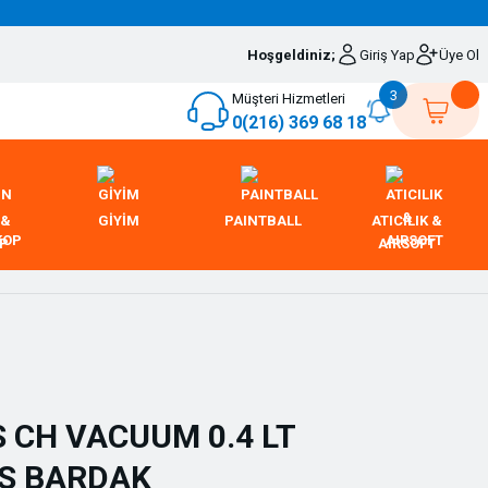
Hoşgeldiniz;
Giriş Yap
Üye Ol
3
Müşteri Hizmetleri
0(216) 369 68 18
 &
GİYİM
PAINTBALL
ATICILIK &
OP
AIRSOFT
 CH VACUUM 0.4 LT
S BARDAK