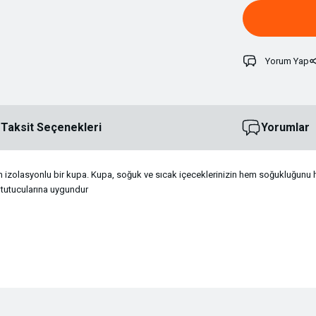
Yorum Yap
Taksit Seçenekleri
Yorumlar
olasyonlu bir kupa. Kupa, soğuk ve sıcak içeceklerinizin hem soğukluğunu hem 
 tutucularına uygundur
ersiz gördüğünüz noktaları öneri formunu kullanarak tarafımıza iletebilirsiniz.